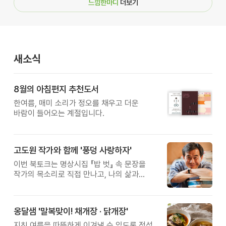
느낌한마디
더보기
새소식
8월의 아침편지 추천도서
한여름, 매미 소리가 정오를 채우고 더운
바람이 들어오는 계절입니다.
고도원 작가와 함께 '풍덩 사랑하자'
이번 북토크는 명상시집 『밥 벗』 속 문장을
작가의 목소리로 직접 만나고, 나의 삶과
관계를 잠시 돌아보는 시간입니다.
옹달샘 '말복맞이! 채개장 · 닭개장'
지친 여름을 따뜻하게 이겨낼 수 있도록 정성