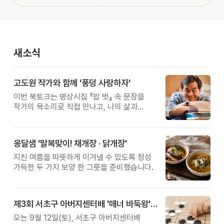
새소식
고도원 작가와 함께 '풍덩 사랑하자'
이번 북토크는 명상시집 『밥 벗』 속 문장을
작가의 목소리로 직접 만나고, 나의 삶과
관계를 잠시 돌아보는 시간입니다.
옹달샘 '말복맞이! 채개장 · 닭개장'
지친 여름을 따뜻하게 이겨낼 수 있도록 정성
가득한 두 가지 보양 한 그릇을 준비했습니다.
제3회 서초구 아버지센터배 '매너 바둑왕' 대회
오는 9월 12일(토), 서초구 아버지센터배