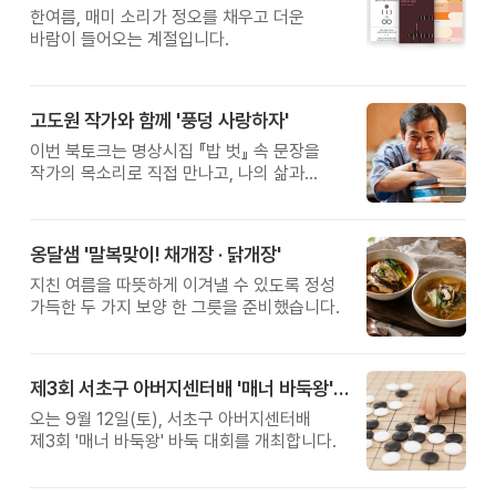
한여름, 매미 소리가 정오를 채우고 더운
바람이 들어오는 계절입니다.
고도원 작가와 함께 '풍덩 사랑하자'
이번 북토크는 명상시집 『밥 벗』 속 문장을
작가의 목소리로 직접 만나고, 나의 삶과
관계를 잠시 돌아보는 시간입니다.
옹달샘 '말복맞이! 채개장 · 닭개장'
지친 여름을 따뜻하게 이겨낼 수 있도록 정성
가득한 두 가지 보양 한 그릇을 준비했습니다.
제3회 서초구 아버지센터배 '매너 바둑왕' 대회
오는 9월 12일(토), 서초구 아버지센터배
제3회 '매너 바둑왕' 바둑 대회를 개최합니다.