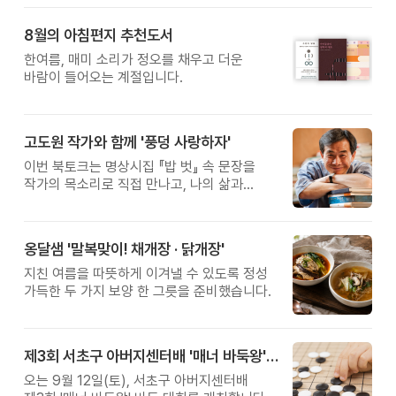
8월의 아침편지 추천도서
한여름, 매미 소리가 정오를 채우고 더운
바람이 들어오는 계절입니다.
고도원 작가와 함께 '풍덩 사랑하자'
이번 북토크는 명상시집 『밥 벗』 속 문장을
작가의 목소리로 직접 만나고, 나의 삶과
관계를 잠시 돌아보는 시간입니다.
옹달샘 '말복맞이! 채개장 · 닭개장'
지친 여름을 따뜻하게 이겨낼 수 있도록 정성
가득한 두 가지 보양 한 그릇을 준비했습니다.
제3회 서초구 아버지센터배 '매너 바둑왕' 대회
오는 9월 12일(토), 서초구 아버지센터배