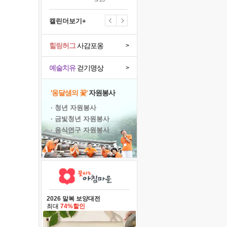
캘린더보기+
힐링허그
사감포옹
>
예술치유
걷기명상
>
'옹달샘의 꽃'
자원봉사
· 청년 자원봉사
· 금빛청년 자원봉사
· 음식연구 자원봉사
2026 말복 보양대전
최대
74%할인