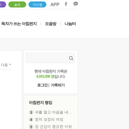
V
솔패
더드림
독자가 쓰는 아침편지
모음방
나눔터
|
|
다음
현재 아침편지 가족은
4,043,008 명
입니다.
로그인
|
가족되기
아침편지 랭킹
귀를 열고 마음을 내어주고
영적 성장의 여정
장 건강이 중요한 이유