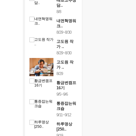
행복한가족
태초고추장
행복한가
여행
담..
여행
24~9/26
8/8
9/24~9/26
건강명상법
내면혁명워
건강명상
..
크..
스..
/9~10/10
8/29~8/30
10/9~10/10
내면혁명워
고도원 작
내면혁명
..
가 ..
크..
/17~10/18
8/29~8/30
10/17~10/18
황금변캠프
고도원 작
황금변캠
7기
가 ..
17기
/30~10/31
8/29
10/30~10/31
통증잡는워
황금변캠프
통증잡는
크숍
16기
크숍
/7~11/8
9/5~9/6
11/7~11/8
내면혁명워
통증잡는워
내면혁명
..
크숍
크..
/12~12/13
9/11~9/12
12/12~12/13
하루명상
[250..
9/19