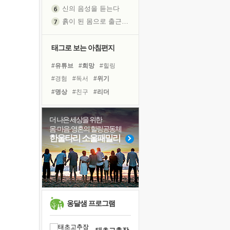
신의 음성을 듣는다
흙이 된 몸으로 출근하는 여자
극과 극의 양 끝단
내가 '나다움'을 찾는 길
태그로 보는 아침편지
피해 갈 수 없는 사건들
#유튜브
#희망
#힐링
처음 손을 잡았던 날
#경험
#독서
#위기
꿈이 실제가 되는 것
#명상
#친구
#리더
'말 타는 법'을 먼저
#계획
#도움
#아이들
졸업식 사진을 보며
#면역력
#다짐
#선택
더 나은 세상을 위한
아픈 아버지를 위한 공간 설계
몸·마음·영혼의 힐링공동체
#독서캠프
#사람
#나눔
극심한 변비, 어깨결림, 수면 장애
한울타리 소울패밀리
#극복
#비전캠프
보고 싶은 어머니
#링컨학교
#바이러스
유년 시절의 부산 영도 바다
#건강
#삶
못된 꼰대들
거울 속의 나
희망이란
옹달샘 프로그램
'모른다'는 것