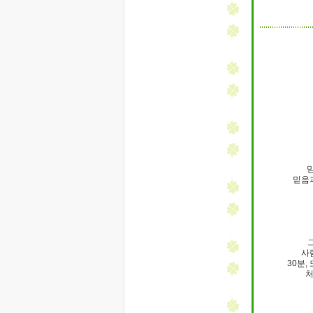
믿
믿음
사
30분,
처