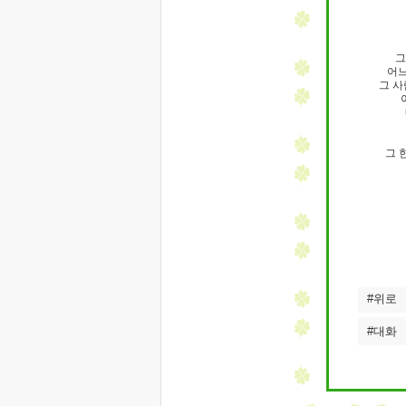
그
어느
그 사
그 
#위로
#대화