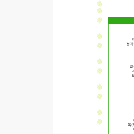
정작
말
독(