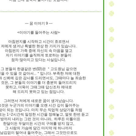
9/
--- 꿈 이야기 9 ---
스
10
<이야기를 들어주는 사람>
아침편지를 시작하고 시간이 흐르면서
저에게 생겨난 특별한 현상 한 가지가 있습니다.
크
아침편지 가족 중에 자신의 속 마음을 열고
10
자기 이야기를 솔직하게 토로하는 분들이
점차 많아지고 있다는 사실입니다.
1
그 분들의 한결같은 변(辯)은 ＂고도원님 같으면
을 수 있을 것 같아서...＂입니다. 부족한 저에 대한
10
과 신뢰에 깊은 감사를 드리면서도, 그때마다 늘 죄송한
것은, 그 분들의 이야기를 더 충분히 들어드리지
못하고, 더욱이 그때그때 답신조차 제대로
해 드리지 못하고 있는 점입니다.
11
그러면서 저에게 새로운 꿈이 생겨났습니다.
그것은 누군가의 이야기를 오랜 시간 깊이 들어주는
크
람이 되는 것입니다. 마치 무슨 직업적 상담가들 처럼
 또는 1~2시간씩 일정한 시간을 정해놓고, 얼핏 한번 듣고
12
방까지 내리는 그런 것이 아니라, 하루든 이틀이든
한달이든 두달이든 시간의 구애를 받지 않고,
그 사람의 가슴에 담긴 마지막 재 하나까지
남김없이 털어내 들어주는, 그래서 그것만으로도