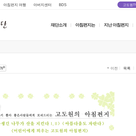
아침편지 여행
아버지센터
BDS
고도원T
재단소개
아침편지는
지난 아침편지
|
|
|
목록
이전