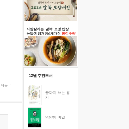
사람살리는 '말복' 보양 밥상
옹달샘 닭개장&채개장
한정수량
12월 추천도서
다음
끝까지 쓰는 용
기
영양의 비밀