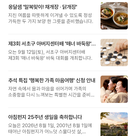
옹달샘 '말복맞이! 채개장 · 닭개장'
지친 여름을 따뜻하게 이겨낼 수 있도록 정성
가득한 두 가지 보양 한 그릇을 준비했습니다.
제3회 서초구 아버지센터배 '매너 바둑왕' 대회
오는 9월 12일(토), 서초구 아버지센터배
제3회 '매너 바둑왕' 바둑 대회를 개최합니다.
추석 특집 '행복한 가족 마음여행' 신청 안내
자연 속에서 몸과 마음을 쉬어가며 가족의
소중함을 다시 느껴보는 특별한 시간을 준비해
보세요.
아침편지 25주년 생일을 축하합니다
오늘은 2026년 8월 1일, 2001년 8월 1일에
태어난 아침편지가 어느덧 스물다섯 살,