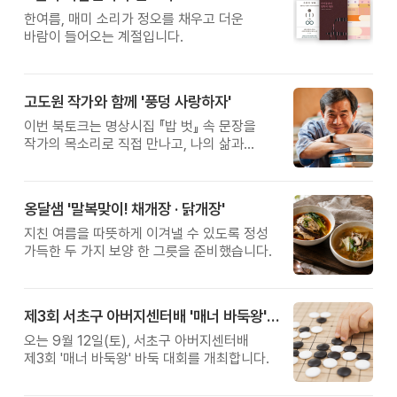
황금변 캠프
한여름, 매미 소리가 정오를 채우고 더운
바람이 들어오는 계절입니다.
고도원 작가와 함께 '풍덩 사랑하자'
이번 북토크는 명상시집 『밥 벗』 속 문장을
작가의 목소리로 직접 만나고, 나의 삶과
관계를 잠시 돌아보는 시간입니다.
옹달샘 '말복맞이! 채개장 · 닭개장'
지친 여름을 따뜻하게 이겨낼 수 있도록 정성
가득한 두 가지 보양 한 그릇을 준비했습니다.
제3회 서초구 아버지센터배 '매너 바둑왕' 대회
오는 9월 12일(토), 서초구 아버지센터배
제3회 '매너 바둑왕' 바둑 대회를 개최합니다.