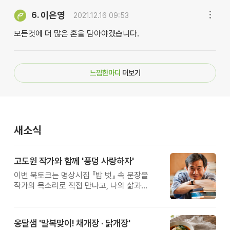
이은영
6.
2021.12.16 09:53
모든것에 더 많은 혼을 담아야겠습니다.
느낌한마디
더보기
새소식
고도원 작가와 함께 '풍덩 사랑하자'
이번 북토크는 명상시집 『밥 벗』 속 문장을
작가의 목소리로 직접 만나고, 나의 삶과
관계를 잠시 돌아보는 시간입니다.
옹달샘 '말복맞이! 채개장 · 닭개장'