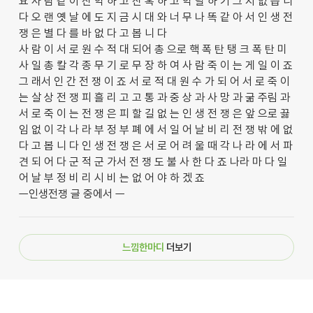
요 사 람 같 이 잔 악 하 고 잔 혹 하 고 악 랄 하 기 그 지 없 습 니
다 오 랜 옛 날 에 도 지 금 시 대 와 너 무 나 똑 같 아 서 인 생 전
쟁 은 별 다 를 바 없 다 고 봅 니 다
사 람 이 서 로 원 수 적 대 되어 총 으로 핵 폭 탄 탱 크 폭 탄 미
사 일 총 칼 각 종 무 기 로 무 장 하 여 사 람 죽 이 는 게 일 이 죠
그 래서 인 간 전 쟁 이 죠 서 로 적 대 원 수 가 되 어 서 로 죽 이
는 살 상 전 쟁 피 흘 리 고 고 통 과 중 상 과 사 망 과 굶 주림 과
서 로 죽 이 는 전 쟁 은 피 할 길 없 는 인 생 전 쟁 은 앞 으로 끓
임 없 이 각 나 라 부 정 부 폐 에 서 일 어 날 비 리 전 쟁 밖 에 없
다 고 봅 니 다 인 생 전 쟁 은 서 로 어 려 울 때 각 나 라 에 서 파
견 되 어 다 군 적 군 가서 전 쟁 도 불 사 한 다 죠 나라 마 다 일
어 날 부 정 비 리 시 비 는 없 어 야 하 겠 죠
ㅡ인생전쟁 글 중에서 ㅡ
느낌한마디
더보기