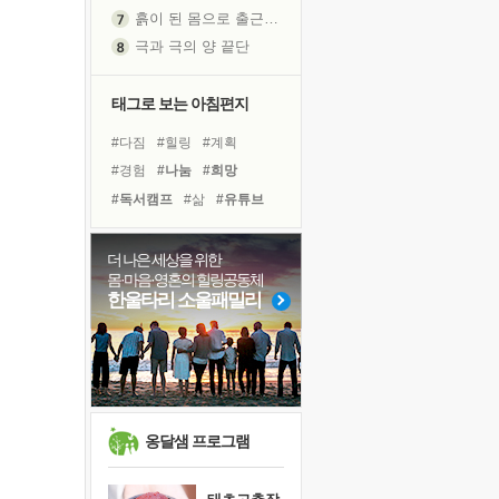
흙이 된 몸으로 출근하는 여자
극과 극의 양 끝단
내가 '나다움'을 찾는 길
피해 갈 수 없는 사건들
태그로 보는 아침편지
처음 손을 잡았던 날
#다짐
#힐링
#계획
꿈이 실제가 되는 것
#경험
#나눔
#희망
'말 타는 법'을 먼저
#독서캠프
#삶
#유튜브
졸업식 사진을 보며
#바이러스
#건강
#리더
극심한 변비, 어깨결림, 수면 장애
#친구
#선택
#사람
더 나은 세상을 위한
아픈 아버지를 위한 공간 설계
몸·마음·영혼의 힐링공동체
#극복
#아이들
#독서
슬럼프
한울타리 소울패밀리
#위기
#면역력
#명상
보고 싶은 어머니
#링컨학교
#도움
유년 시절의 부산 영도 바다
#비전캠프
못된 꼰대들
희망이란
'모른다'는 것
옹달샘 프로그램
귀를 열고 마음을 내어주고