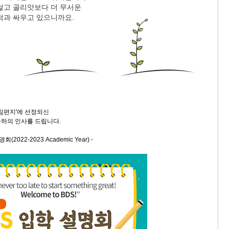
않고 골리앗보다 더 무서운
적과 싸우고 있으니까요.
9/
스
10
크
10
아침편지'에 선정되신
1
하의 인사를 드립니다.
10
2022-2023 Academic Year) -
11
크
12