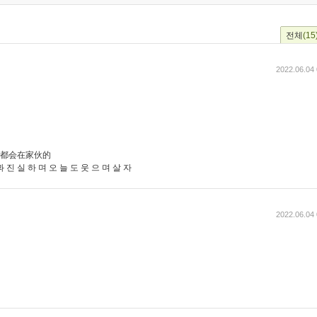
전체
(15
2022.06.04 
中子都会在家伙的
 랑 과 진 실 하 며 오 늘 도 웃 으 며 살 자
2022.06.04 