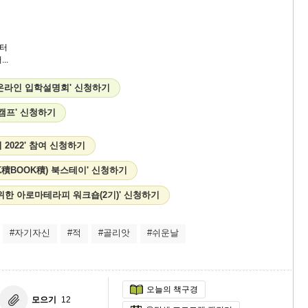
터
..
S 온라인 입학설명회' 신청하기
 캠프' 신청하기
 2022' 참여 신청하기
K積BOOK積) 북스테이' 신청하기
위한 아로마테라피 워크숍(2기)' 신청하기
#자기자신
#적
#골리앗
#쉬운날
오늘의 책구경
모으기
12