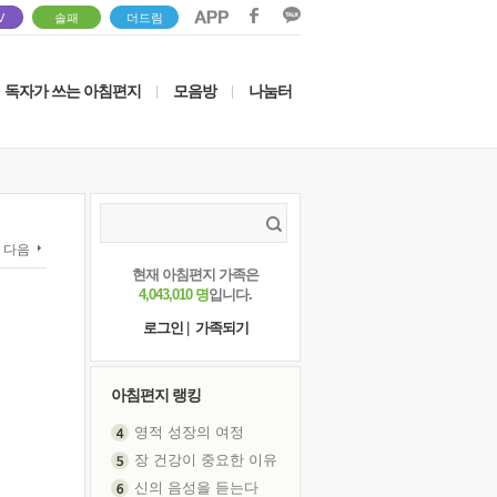
V
솔패
더드림
독자가 쓰는 아침편지
모음방
나눔터
|
|
다음
현재 아침편지 가족은
4,043,010 명
입니다.
로그인
|
가족되기
아침편지 랭킹
영적 성장의 여정
장 건강이 중요한 이유
신의 음성을 듣는다