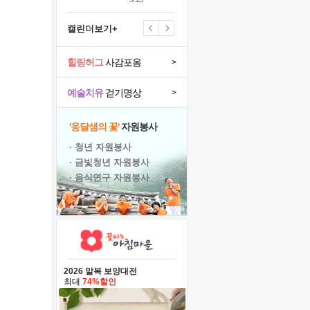
캘린더보기+
힐링허그
사감포옹
>
예술치유
걷기명상
>
'옹달샘의 꽃'
자원봉사
· 청년 자원봉사
· 금빛청년 자원봉사
· 음식연구 자원봉사
2026 말복 보양대전
최대
74%할인