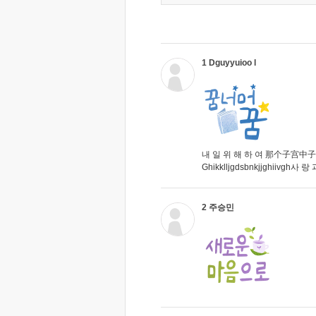
1 Dguyyuioo l
내 일 위 해 하 여 那个子宫
Ghikklljgdsbnkjjghiivgh사
2 주승민