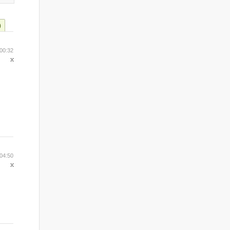
)
00:32
04:50