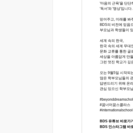
'마음의 근육'을 단단
'독서'와 '명상'입니다.
믿어주고, 미래를 봐
BDS의 비전에 믿음
부모님과 학생들이 
세계 속의 한국,
한국 속의 세계 무대인
문화 교류를 통한 글
세상을 아름답게 만들
그런 멋진 학교가 깊
오는 9월5일 시작되
많은 학부모님들의 
답변드리기 위해 온
관심 있으신 학부모님
#beyonddreamschol
#꿈너머꿈스콜라스
#internationalschool
BDS 유튜브 바로가
BDS 인스타그램 바