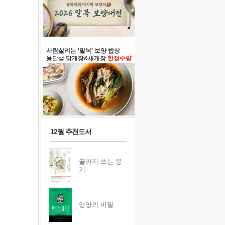
사람살리는 '말복' 보양 밥상
옹달샘 닭개장&채개장
한정수량
12월 추천도서
끝까지 쓰는 용
기
영양의 비밀