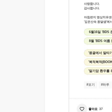
사랑합니다.
감사합니다.
아침편지 명상치유센
'깊은산속 옹달샘'에서.
6월16일 'BD
8월 'BDS 여름
'몽골에서 말타기
'북적북적(BOO
'말기암 환우를 
#포기
#하루
좋아요
37