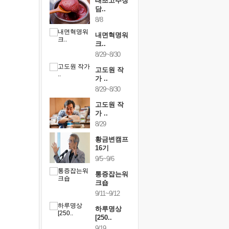
행복한가족
태초고추장
행복한가
여행
담..
여행
24~9/26
8/8
9/24~9/26
건강명상법
내면혁명워
건강명상
..
크..
스..
/9~10/10
8/29~8/30
10/9~10/10
내면혁명워
고도원 작
내면혁명
..
가 ..
크..
/17~10/18
8/29~8/30
10/17~10/18
황금변캠프
고도원 작
황금변캠
7기
가 ..
17기
/30~10/31
8/29
10/30~10/31
통증잡는워
황금변캠프
통증잡는
크숍
16기
크숍
/7~11/8
9/5~9/6
11/7~11/8
내면혁명워
통증잡는워
내면혁명
..
크숍
크..
/12~12/13
9/11~9/12
12/12~12/13
하루명상
[250..
9/19