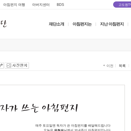
아침편지 여행
아버지센터
BDS
고도원T
재단소개
아침편지는
지난 아침편지
|
|
|
목록
이전
매주 토요일엔 독자가 쓴 아침편지를 배달해드립니다
오늘은
님께서 보내주신 아침편지입니다
문현우