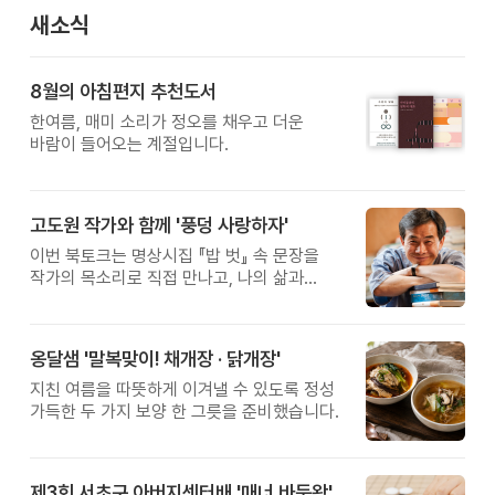
새소식
8월의 아침편지 추천도서
한여름, 매미 소리가 정오를 채우고 더운
바람이 들어오는 계절입니다.
고도원 작가와 함께 '풍덩 사랑하자'
이번 북토크는 명상시집 『밥 벗』 속 문장을
작가의 목소리로 직접 만나고, 나의 삶과
관계를 잠시 돌아보는 시간입니다.
옹달샘 '말복맞이! 채개장 · 닭개장'
지친 여름을 따뜻하게 이겨낼 수 있도록 정성
가득한 두 가지 보양 한 그릇을 준비했습니다.
제3회 서초구 아버지센터배 '매너 바둑왕' 대회