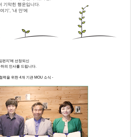
더 기막힌 행운입니다.
기', '내 안'에
9/
스
10
크
10
아침편지'에 선정되신
하의 인사를 드립니다.
1
10
협력을 위한 4개 기관 MOU 소식 -
11
크
12