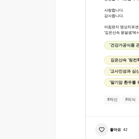
사랑합니다.
감사합니다.
아침편지 명상치유센
'깊은산속 옹달샘'에서.
'건강가공식품 관
깊은산속 '링컨
'교사인성과 심
'말기암 환우를 
#자신
#의식
좋아요
42