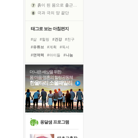
흙이 된 몸으로 출근하는 여자
극과 극의 양 끝단
내가 '나다움'을 찾는 길
피해 갈 수 없는 사건들
태그로 보는 아침편지
처음 손을 잡았던 날
#삶
#힐링
#건강
#친구
꿈이 실제가 되는 것
#유튜브
#계획
#독서
'말 타는 법'을 먼저
#면역력
#아이들
#나눔
졸업식 사진을 보며
#바이러스
#명상
#위기
아픈 아버지를 위한 공간 설계
#링컨학교
#선택
#사람
더 나은 세상을 위한
극심한 변비, 어깨결림, 수면 장애
몸·마음·영혼의 힐링공동체
#독서캠프
#도움
#극복
보고 싶은 어머니
한울타리 소울패밀리
#희망
#비전캠프
#리더
유년 시절의 부산 영도 바다
#경험
#다짐
못된 꼰대들
거울 속의 나
희망이란
'모른다'는 것
옹달샘 프로그램
귀를 열고 마음을 내어주고