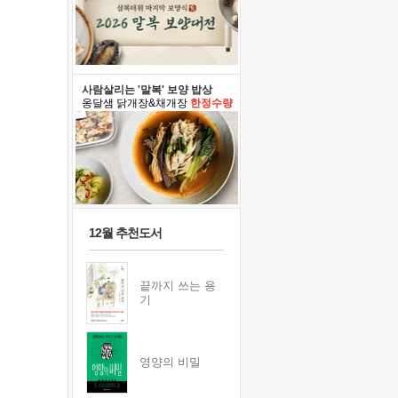
사람살리는 '말복' 보양 밥상
옹달샘 닭개장&채개장
한정수량
12월 추천도서
끝까지 쓰는 용
기
영양의 비밀