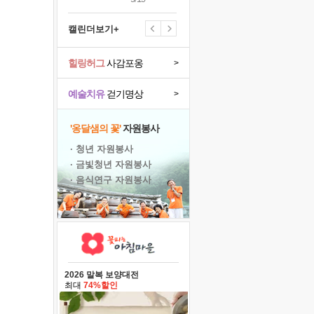
캘린더보기+
힐링허그
사감포옹
>
예술치유
걷기명상
>
'옹달샘의 꽃'
자원봉사
· 청년 자원봉사
· 금빛청년 자원봉사
· 음식연구 자원봉사
2026 말복 보양대전
최대
74%할인