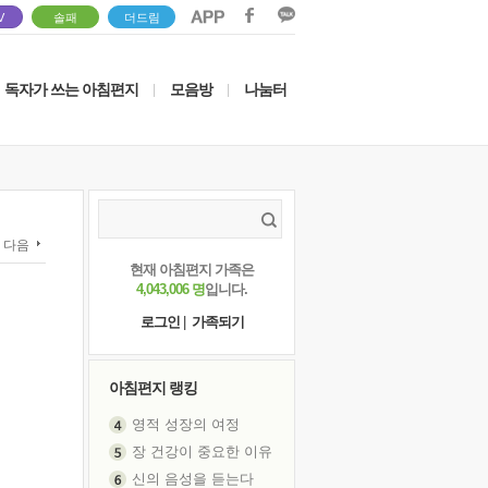
V
솔패
더드림
독자가 쓰는 아침편지
모음방
나눔터
|
|
다음
현재 아침편지 가족은
4,043,006 명
입니다.
로그인
|
가족되기
아침편지 랭킹
영적 성장의 여정
장 건강이 중요한 이유
신의 음성을 듣는다