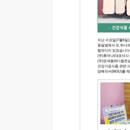
지난 수요일(7월6일),
옹달샘에서 또 하나
협약식이 있었습니다
(주)휴머나(대표이사 
(주)은새봄메디컬컨설
건강가공식품 관련 
양해각서(MOU)를 