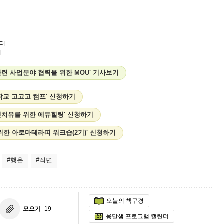
터
..
련 사업분야 협력을 위한 MOU' 기사보기
학교 고고고 캠프' 신청하기
신치유를 위한 에듀힐링' 신청하기
위한 아로마테라피 워크숍(2기)' 신청하기
#행운
#직면
오늘의 책구경
모으기
19
옹달샘 프로그램 캘린더