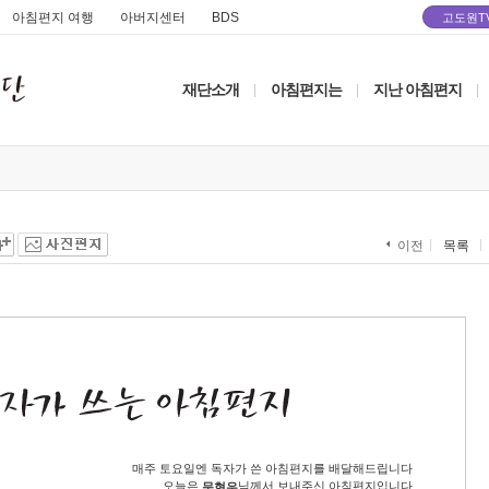
아침편지 여행
아버지센터
BDS
고도원T
재단소개
아침편지는
지난 아침편지
|
|
|
목록
이전
매주 토요일엔 독자가 쓴 아침편지를 배달해드립니다
오늘은
님께서 보내주신 아침편지입니다
문현우