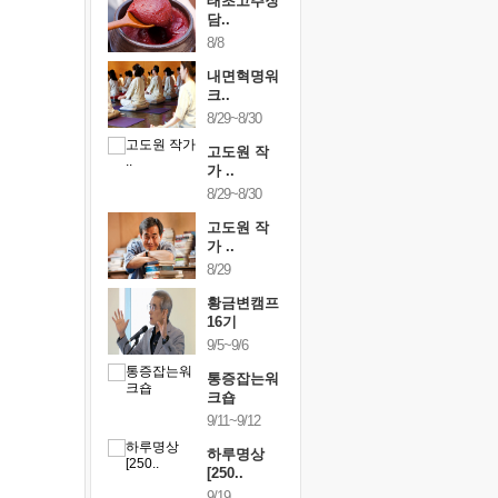
행복한가족
태초고추장
행복한가
여행
담..
여행
24~9/26
8/8
9/24~9/26
건강명상법
내면혁명워
건강명상
..
크..
스..
/9~10/10
8/29~8/30
10/9~10/10
내면혁명워
고도원 작
내면혁명
..
가 ..
크..
/17~10/18
8/29~8/30
10/17~10/18
황금변캠프
고도원 작
황금변캠
7기
가 ..
17기
/30~10/31
8/29
10/30~10/31
통증잡는워
황금변캠프
통증잡는
크숍
16기
크숍
/7~11/8
9/5~9/6
11/7~11/8
내면혁명워
통증잡는워
내면혁명
..
크숍
크..
/12~12/13
9/11~9/12
12/12~12/13
하루명상
[250..
9/19