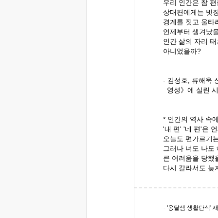
우리 인간은 참 
상대편에게는 빗장
경계를 짓고 울타
언제부터 생겨났을
인간 삶의 자리 
아니었을까?
- 김성호, 류해욱
영성》에 실린 시 
* 인간의 역사 속
'내 편' '네 편'
오늘도 편가르기는
그러나 너도 나도 
큰 어려움을 당했
다시 갈라서도 늦
- '옹달샘 생활단식'