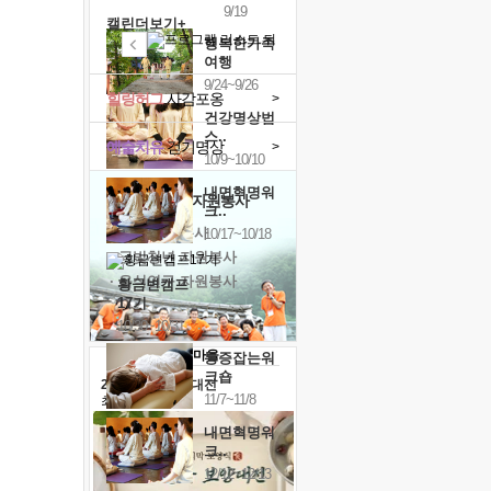
9/19
캘린더보기+
행복한가족
여행
9/24~9/26
힐링허그
사감포옹
>
건강명상법
스..
예술치유
걷기명상
>
10/9~10/10
내면혁명워
'옹달샘의 꽃'
자원봉사
크..
· 청년 자원봉사
10/17~10/18
· 금빛청년 자원봉사
· 음식연구 자원봉사
황금변캠프
17기
10/30~10/31
통증잡는워
크숍
2026 말복 보양대전
11/7~11/8
최대
74%할인
내면혁명워
크..
12/12~12/13