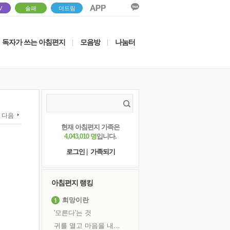
V
솔패
더드림
독자가 쓰는 아침편지
모음방
나눔터
|
|
다음
현재 아침편지 가족은
4,043,010 명
입니다.
로그인
|
가족되기
아침편지 랭킹
희망이란
'모른다'는 것
귀를 열고 마음을 내어주고