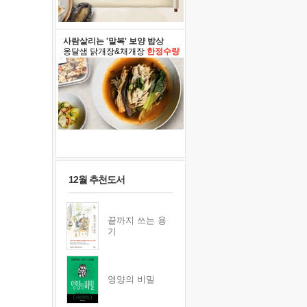
사람살리는 '말복' 보양 밥상
옹달샘 닭개장&채개장
한정수량
12월 추천도서
끝까지 쓰는 용
기
영양의 비밀