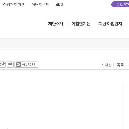
아침편지 여행
아버지센터
BDS
고도원T
재단소개
아침편지는
지난 아침편지
|
|
|
목록
이전