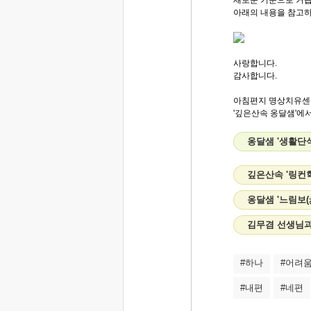
아래의 내용을 참고하
사랑합니다.
감사합니다.
아침편지 명상치유센
'깊은산속 옹달샘'에서.
옹달샘 '생활단
깊은산속 '링컨
옹달샘 '느림보(
김무겸 선생님과
#하나
#어려
#내편
#네편