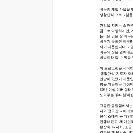
비움의 계절 가을을 
생활단식 프로그램을
건강을 지키는 습관
참으로 다양하지만, 
들어온 것을 잘 비우
비우지 못하면 아무리
되기 때문입니다. 가
마음의 짐을 덜어내고
비법이라 할 수 있을
이 프로그램을 시작하
'생활단식' 지도자 
만남이 있었기 때문입니
병을 치유하는 과정에
30년 이상 여러 형
도와주는 '유니웰'이
그동안 옹달샘에서는
사과 청국장 다이어트
단식 스테이 등 다양
진행해왔고, 제 개인
된장차, 니시차, 소금
경험을 해 보았습니