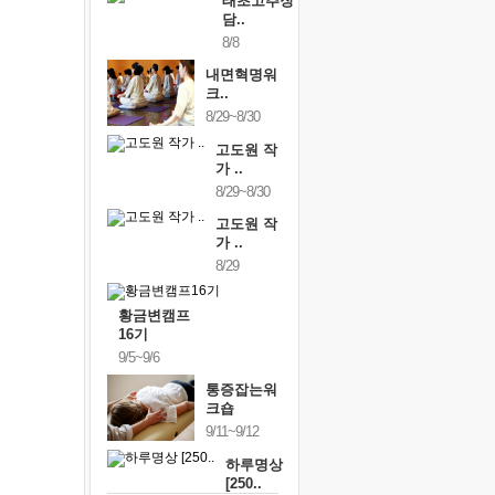
태초고추장
담..
8/8
내면혁명워
크..
8/29~8/30
고도원 작
가 ..
8/29~8/30
고도원 작
가 ..
8/29
황금변캠프
16기
9/5~9/6
통증잡는워
크숍
9/11~9/12
하루명상
[250..