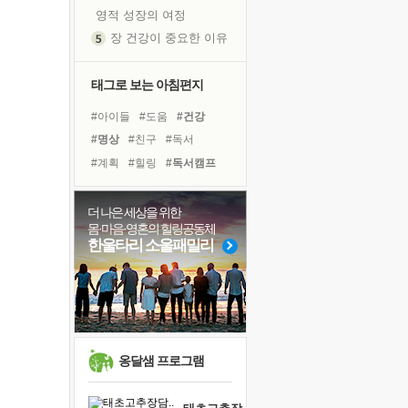
영적 성장의 여정
장 건강이 중요한 이유
신의 음성을 듣는다
흙이 된 몸으로 출근하는 여자
태그로 보는 아침편지
극과 극의 양 끝단
#아이들
#도움
#건강
내가 '나다움'을 찾는 길
#명상
#친구
#독서
피해 갈 수 없는 사건들
#계획
#힐링
#독서캠프
처음 손을 잡았던 날
#삶
#링컨학교
#다짐
꿈이 실제가 되는 것
#경험
#바이러스
더 나은 세상을 위한
'말 타는 법'을 먼저
몸·마음·영혼의 힐링공동체
#면역력
#위기
#선택
졸업식 사진을 보며
한울타리 소울패밀리
#비전캠프
#희망
#리더
극심한 변비, 어깨결림, 수면 장애
#나눔
#극복
#유튜브
아픈 아버지를 위한 공간 설계
#사람
슬럼프
보고 싶은 어머니
유년 시절의 부산 영도 바다
옹달샘 프로그램
못된 꼰대들