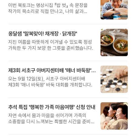
이번 북토크는 명상시집 『밥 벗』 속 문장을
작가의 목소리로 직접 만나고, 나의 삶과
관계를 잠시 돌아보는 시간입니다.
옹달샘 '말복맞이! 채개장 · 닭개장'
지친 여름을 따뜻하게 이겨낼 수 있도록 정성
가득한 두 가지 보양 한 그릇을 준비했습니다.
제3회 서초구 아버지센터배 '매너 바둑왕' 대회
오는 9월 12일(토), 서초구 아버지센터배
제3회 '매너 바둑왕' 바둑 대회를 개최합니다.
추석 특집 '행복한 가족 마음여행' 신청 안내
자연 속에서 몸과 마음을 쉬어가며 가족의
소중함을 다시 느껴보는 특별한 시간을 준비해
보세요.