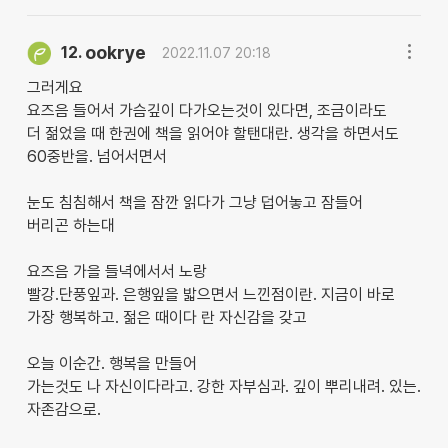
ookrye
12.
2022.11.07 20:18
그러게요
요즈음 들어서 가슴깊이 다가오는것이 있다면, 조금이라도
더 젊었을 때 한권에 책을 읽어야 할탠대란. 생각을 하면서도
60중반을. 넘어서면서
눈도 침침해서 책을 잠깐 읽다가 그냥 덥어놓고 잠들어
버리곤 하는대
요즈음 가을 들녁에서서 노랑
빨강.단풍잎과. 은행잎을 밟으면서 느낀점이란. 지금이 바로
가장 행복하고. 젊은 때이다 란 자신감을 갖고
오늘 이순간. 행복을 만들어
가는것도 나 자신이다라고. 강한 자부심과. 깊이 뿌리내려. 있는.
자존감으로.