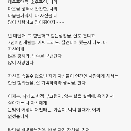
대우주만큼. 소우주인. 나의
마음을 넓혀서 잔잔한. 나의
마음을께워서. 나 자신을 더
많이 사랑하고 믿어줘야지~~~
넌 대단해. 그 험난하고 힘든상황을. 잘도 견디고
7년이란세월을. 어찌 그리도. 잘견디어 줬는지 나도. 나
자신에게
많은 경려와. 박수를 보낸단다
많이 사랑한다
자신을 속일수 없으닌 자기 자신들이 인간인 사람에게 해서는
안될 행위들을. 잘 기억하리라 생각을. 한다
이제는. 착하고 한점 부끄럽지. 않는 삶을 실행에. 옴기면서
살아가는 나 자신에게
눈빛이 어떻니 어떤때는. 가슴이. 먹먹 할때가. 어찌
없겠습니까
타인을 비방하는것은. 바로 자기 자신을. 먼저