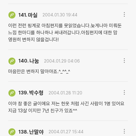
마실
141.
2004.01.30 19:44
이런 전런 핑계로 아침편지를 못읽었습니다.늦게나마 미뤄둔
느낌 한마디를 하나하나 써내려갑니다.아침편지에 대한 맘
영원히 변하지 않을겁니다!
나눔
140.
2004.01.29 04:06
마음만은 변하지 말아야죠.^_^^_^
박수형
139.
2004.01.28 11:20
이야 참 좋은 글이에요 저는 헌옷 처럼 사긴 사람이 1명 있어요
지금 13살 이지만 7년 친구가 있죠^^
난말야
138.
2004.01.27 15:44