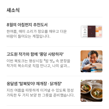
새소식
8월의 아침편지 추천도서
한여름, 매미 소리가 정오를 채우고 더운
바람이 들어오는 계절입니다.
고도원 작가와 함께 '풍덩 사랑하자'
이번 북토크는 명상시집 『밥 벗』 속 문장을
작가의 목소리로 직접 만나고, 나의 삶과
관계를 잠시 돌아보는 시간입니다.
옹달샘 '말복맞이! 채개장 · 닭개장'
지친 여름을 따뜻하게 이겨낼 수 있도록 정성
가득한 두 가지 보양 한 그릇을 준비했습니다.