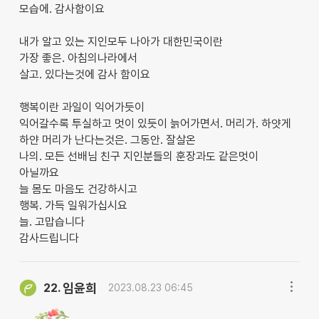
모습에. 감사함이요
내가 알고 있는 지인모두 나아가 대한민국이란
가장 좋은. 아침의나라에서
살고. 있다는것에 감사 함이요
행복이란 과일이 익어가듯이
익어갈수록 투실하고 멋이 있듯이 늙어가면서. 머리가. 하얏게
하얀 머리가 난다는것은. 그동안. 잘살온
나의. 모든 선배님 친구 지인분들의 훈장과도 같은멋이
아닐까요
늘 몸도 마음도 건강하시고
행복. 가득 일워가십시요
늘. 고맙습니다
감사드립니다
임윤희
22.
2023.08.23 06:45