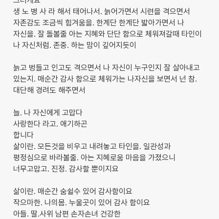
그러게요
생 노 병 사 라 해서 태어나서. 늙어가면서 시련을 격으면서
자존감도 조금씩 힘겨움을. 한계단 한계단 밟아가면서 나
자신을. 잘 돌볼줄 아는 지혜와 단단 함으로 체워져갈때 타인이
나 자신처럼. 존중. 하는 맘이 깊어지듯이
늙고 벙들고 인고도 격으면서 나 자신이 누구인지 잘 살아내고
있는지. 매순간 감사 함으로 체워가는 나자신을 보면서 넌 참.
대단해 경려도 해주면서
늘. 나 자신에게 고맙다
사랑한다 라고. 애기하곤
합니다
삶이란. 모든것을 비우고 내려놓고 타인을. 일관성과
평정심으로 바라볼줄. 아는 지혜로움 마음을 가졌으니
너무고맙고. 진정. 감사할 뿐이지요
삶이란. 매순간 숨쉴수 있어 감사함이요
작으마한. 나의몸. 누울곳이 있어 감사 함이요
아들. 딸.사위 남편 손자손녀 건강한