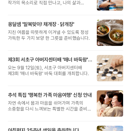
작가의 목소리로 직접 만나고, 나의 삶과
관계를 잠시 돌아보는 시간입니다.
옹달샘 '말복맞이! 채개장 · 닭개장'
지친 여름을 따뜻하게 이겨낼 수 있도록 정성
가득한 두 가지 보양 한 그릇을 준비했습니다.
제3회 서초구 아버지센터배 '매너 바둑왕' 대회
오는 9월 12일(토), 서초구 아버지센터배
제3회 '매너 바둑왕' 바둑 대회를 개최합니다.
추석 특집 '행복한 가족 마음여행' 신청 안내
자연 속에서 몸과 마음을 쉬어가며 가족의
소중함을 다시 느껴보는 특별한 시간을 준비해
보세요.
아침편지 25주년 생일을 축하합니다