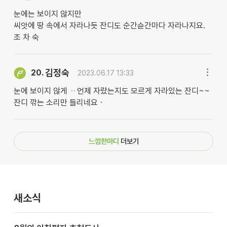
눈에는 보이지 않지만
씨앗에 땅 속에서 자라나듯 잔디도 순간슌간마다 자라나지요.
조 차 숙
김정숙
20.
2023.06.17 13:33
눈에 보이지 않게 ᆢ언제 자랐는지도 모르게 자라있는 잔디~~
잔디 깎는 소리만 들리네요ㆍ
느낌한마디
더보기
새소식