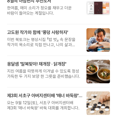
8월의 아침편지 추천도서
한여름, 매미 소리가 정오를 채우고 더운
바람이 들어오는 계절입니다.
고도원 작가와 함께 '풍덩 사랑하자'
이번 북토크는 명상시집 『밥 벗』 속 문장을
작가의 목소리로 직접 만나고, 나의 삶과
관계를 잠시 돌아보는 시간입니다.
옹달샘 '말복맞이! 채개장 · 닭개장'
지친 여름을 따뜻하게 이겨낼 수 있도록 정성
가득한 두 가지 보양 한 그릇을 준비했습니다.
제3회 서초구 아버지센터배 '매너 바둑왕' 대회
오는 9월 12일(토), 서초구 아버지센터배
제3회 '매너 바둑왕' 바둑 대회를 개최합니다.