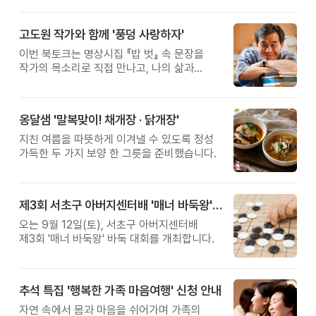
고도원 작가와 함께 '풍덩 사랑하자'
이번 북토크는 명상시집 『밥 벗』 속 문장을
작가의 목소리로 직접 만나고, 나의 삶과
관계를 잠시 돌아보는 시간입니다.
옹달샘 '말복맞이! 채개장 · 닭개장'
지친 여름을 따뜻하게 이겨낼 수 있도록 정성
가득한 두 가지 보양 한 그릇을 준비했습니다.
제3회 서초구 아버지센터배 '매너 바둑왕' 대회
오는 9월 12일(토), 서초구 아버지센터배
제3회 '매너 바둑왕' 바둑 대회를 개최합니다.
추석 특집 '행복한 가족 마음여행' 신청 안내
자연 속에서 몸과 마음을 쉬어가며 가족의