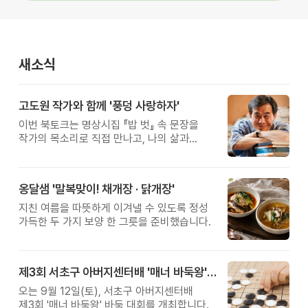
새소식
고도원 작가와 함께 '풍덩 사랑하자'
이번 북토크는 명상시집 『밥 벗』 속 문장을
작가의 목소리로 직접 만나고, 나의 삶과
관계를 잠시 돌아보는 시간입니다.
옹달샘 '말복맞이! 채개장 · 닭개장'
지친 여름을 따뜻하게 이겨낼 수 있도록 정성
가득한 두 가지 보양 한 그릇을 준비했습니다.
제3회 서초구 아버지센터배 '매너 바둑왕' 대회
오는 9월 12일(토), 서초구 아버지센터배
제3회 '매너 바둑왕' 바둑 대회를 개최합니다.