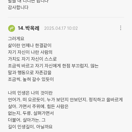
발들 내 디디면 됩니다
감사합니다
박옥레
14.
2025.04.17 10:02
그러게요
삶이란 언제나 한결같이
자기 자신이 나란 사람의
가치도 자기 자신이 스스로
조금씩 바르고 자기 자신에게 한점 부끄럽지. 않는
말과 행동으로 자존감을
조금씩. 높혀 갈수 있듯이
나의 인생은 나의 것이란
언어가. 떠 오르듯이. 누가 보던지 안보던지. 정직하고 올바르게
살아. 가면서 주위에. 힘든 사람은
없는지. 두류. 살펴가면서
더불어. 살아가는. 그
길이 인생길이. 아닐까요