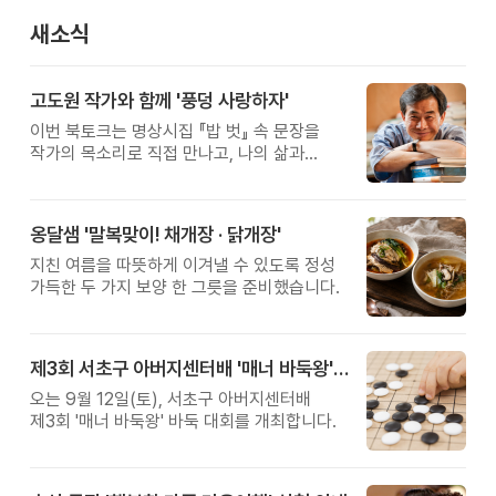
새소식
고도원 작가와 함께 '풍덩 사랑하자'
이번 북토크는 명상시집 『밥 벗』 속 문장을
작가의 목소리로 직접 만나고, 나의 삶과
관계를 잠시 돌아보는 시간입니다.
옹달샘 '말복맞이! 채개장 · 닭개장'
지친 여름을 따뜻하게 이겨낼 수 있도록 정성
가득한 두 가지 보양 한 그릇을 준비했습니다.
제3회 서초구 아버지센터배 '매너 바둑왕' 대회
오는 9월 12일(토), 서초구 아버지센터배
제3회 '매너 바둑왕' 바둑 대회를 개최합니다.