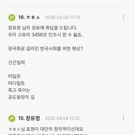
ㅈㅎㅅ
16.
2026.04.04 17:19
장유정 님의 권유에 화답을 드립니다.
우리 고유의 3456조 민조시 한 수 읊죠.
양극화로 갈라진 한국사회를 위한 명상?
건곤일척
떠밀듯
떠다밀듯
죽고 죽이는
공도동망의 길
장유정
15.
2026.04.04 12:15
ㅈㅎㅅ님 표현이 대단히 창의적이신데요