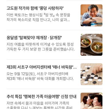
고도원 작가와 함께 '풍덩 사랑하자'
이번 북토크는 명상시집 『밥 벗』 속 문장을
작가의 목소리로 직접 만나고, 나의 삶과
관계를 잠시 돌아보는 시간입니다.
옹달샘 '말복맞이! 채개장 · 닭개장'
지친 여름을 따뜻하게 이겨낼 수 있도록 정성
가득한 두 가지 보양 한 그릇을 준비했습니다.
제3회 서초구 아버지센터배 '매너 바둑왕' 대회
오는 9월 12일(토), 서초구 아버지센터배
제3회 '매너 바둑왕' 바둑 대회를 개최합니다.
추석 특집 '행복한 가족 마음여행' 신청 안내
자연 속에서 몸과 마음을 쉬어가며 가족의
소중함을 다시 느껴보는 특별한 시간을 준비해