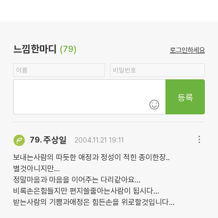
느낌한마디
(79)
로그인하세요
등록
주상일
79.
2004.11.21 19:11
보내는사람의 따듯한 애정과 정성이 적힌 종이한장..
별것아니지만...
정말마음과 마음을 이어주는 다리같아요...
비록손은힘들지만 편지쓸줄아는사람이 됩시다...
받는사람의 기쁨과애정은 힘든손을 위로할것입니다...