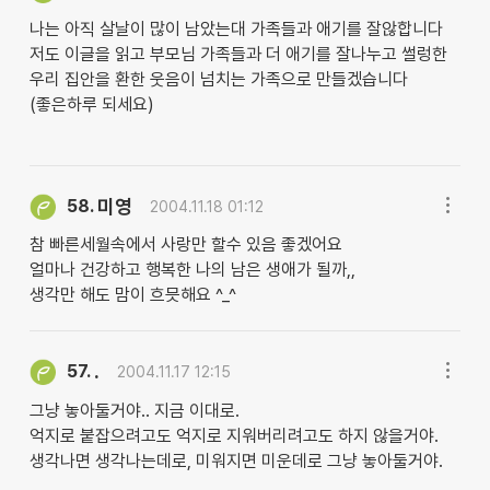
나는 아직 살날이 많이 남았는대 가족들과 애기를 잘않합니다
저도 이글을 읽고 부모님 가족들과 더 애기를 잘나누고 썰렁한
우리 집안을 환한 웃음이 넘치는 가족으로 만들겠습니다
(좋은하루 되세요)
미영
58.
2004.11.18 01:12
참 빠른세월속에서 사랑만 할수 있음 좋겠어요
얼마나 건강하고 행복한 나의 남은 생애가 될까,,
생각만 해도 맘이 흐믓해요 ^_^
.
57.
2004.11.17 12:15
그냥 놓아둘거야.. 지금 이대로.
억지로 붙잡으려고도 억지로 지워버리려고도 하지 않을거야.
생각나면 생각나는데로, 미워지면 미운데로 그냥 놓아둘거야.