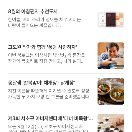
8월의 아침편지 추천도서
한여름, 매미 소리가 정오를 채우고 더운
바람이 들어오는 계절입니다.
고도원 작가와 함께 '풍덩 사랑하자'
이번 북토크는 명상시집 『밥 벗』 속 문장을
작가의 목소리로 직접 만나고, 나의 삶과
관계를 잠시 돌아보는 시간입니다.
옹달샘 '말복맞이! 채개장 · 닭개장'
지친 여름을 따뜻하게 이겨낼 수 있도록 정성
가득한 두 가지 보양 한 그릇을 준비했습니다.
제3회 서초구 아버지센터배 '매너 바둑왕' 대회
오는 9월 12일(토), 서초구 아버지센터배