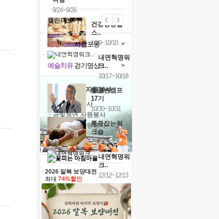
9/24~9/26
캘린더보기+
건강명상법
스..
10/9~10/10
힐링허그
사감포옹
>
내면혁명워
예술치유
걷기명상
>
크..
10/17~10/18
'옹달샘의 꽃'
자원봉사
황금변캠프
17기
· 청년 자원봉사
10/30~10/31
· 금빛청년 자원봉사
통증잡는워
· 음식연구 자원봉사
크숍
11/7~11/8
내면혁명워
크..
2026 말복 보양대전
12/12~12/13
최대
74%할인