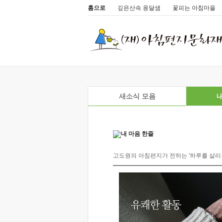
홈으로
깊은산속 옹달샘
꽃피는 아침마을
새소식 모음
내
고도원의 아침편지가 전하는 '하루를 살리