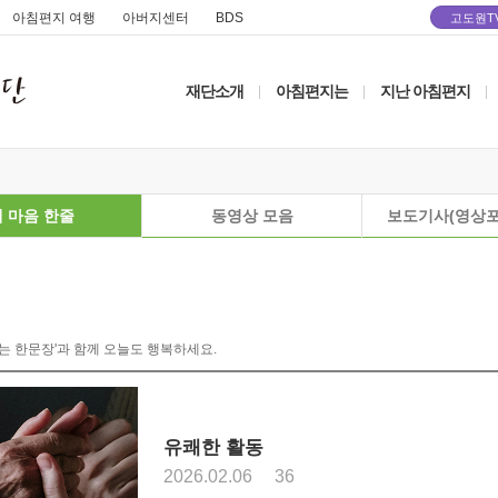
아침편지 여행
아버지센터
BDS
고도원T
재단소개
아침편지는
지난 아침편지
|
|
|
 마음 한줄
동영상 모음
보도기사(영상포
는 한문장'과 함께 오늘도 행복하세요.
유쾌한 활동
2026.02.06
36