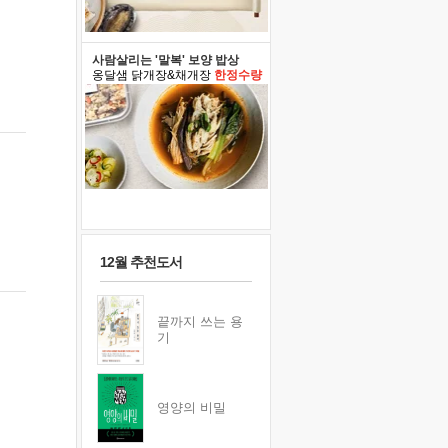
사람살리는 '말복' 보양 밥상
옹달샘 닭개장&채개장
한정수량
12월 추천도서
끝까지 쓰는 용
기
영양의 비밀