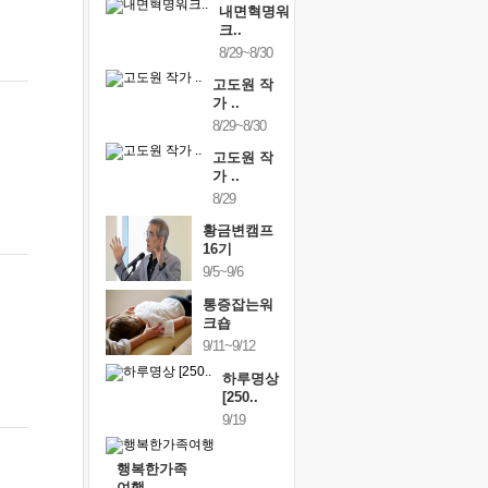
내면혁명워
크..
8/29~8/30
고도원 작
가 ..
8/29~8/30
고도원 작
가 ..
8/29
황금변캠프
16기
9/5~9/6
통증잡는워
크숍
9/11~9/12
하루명상
[250..
9/19
행복한가족
여행