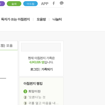
V
솔패
더드림
독자가 쓰는 아침편지
모음방
나눔터
|
|
함) 모음
현재 아침편지 가족은
4,043,026 명
입니다.
로그인
|
가족되기
아침편지 랭킹
희망이란
'모른다'는 것
귀를 열고 마음을 내어주고