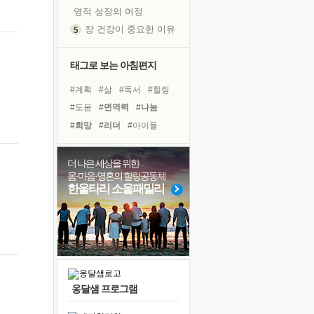
영적 성장의 여정
장 건강이 중요한 이유
신의 음성을 듣는다
흙이 된 몸으로 출근하는 여자
태그로 보는 아침편지
극과 극의 양 끝단
#계획
#삶
#독서
#힐링
내가 '나다움'을 찾는 길
#도움
#면역력
#나눔
피해 갈 수 없는 사건들
#희망
#리더
#아이들
처음 손을 잡았던 날
#선택
#친구
#다짐
꿈이 실제가 되는 것
#건강
#경험
#위기
더 나은 세상을 위한
'말 타는 법'을 먼저
몸·마음·영혼의 힐링공동체
#링컨학교
#바이러스
졸업식 사진을 보며
한울타리 소울패밀리
#비전캠프
#유튜브
극심한 변비, 어깨결림, 수면 장애
#명상
#사람
#극복
아픈 아버지를 위한 공간 설계
#독서캠프
슬럼프
보고 싶은 어머니
유년 시절의 부산 영도 바다
옹달샘 프로그램
못된 꼰대들