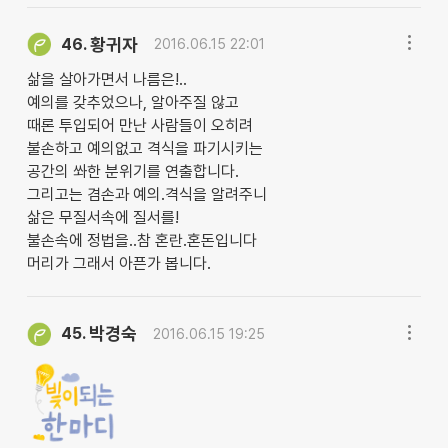
황귀자
46.
2016.06.15 22:01
삶을 살아가면서 나름은!..
예의를 갖추었으나, 알아주질 않고
때론 투입되어 만난 사람들이 오히려
불손하고 예의없고 격식을 파기시키는
공간의 쏴한 분위기를 연출합니다.
그리고는 겸손과 예의.격식을 알려주니
삶은 무질서속에 질서를!
불손속에 정법을..참 혼란.혼돈입니다
머리가 그래서 아픈가 봅니다.
박경숙
45.
2016.06.15 19:25