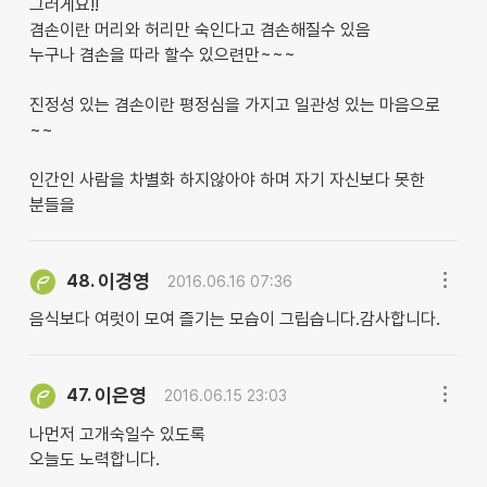
그러게요!!
겸손이란 머리와 허리만 숙인다고 겸손해질수 있음
누구나 겸손을 따라 할수 있으련만~~~
진정성 있는 겸손이란 평정심을 가지고 일관성 있는 마음으로
~~
인간인 사람을 차별화 하지않아야 하며 자기 자신보다 못한
분들을
이경영
48.
2016.06.16 07:36
음식보다 여럿이 모여 즐기는 모습이 그립습니다.감사합니다.
이은영
47.
2016.06.15 23:03
나먼저 고개숙일수 있도록
오늘도 노력합니다.