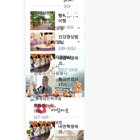
9/19
캘린더보기+
행복한가족
여행
9/24~9/26
힐링허그
사감포옹
>
건강명상법
예술치유
걷기명상
>
스..
10/9~10/10
'옹달샘의 꽃'
자원봉사
내면혁명워
크..
· 청년 자원봉사
10/17~10/18
· 금빛청년 자원봉사
황금변캠프
· 음식연구 자원봉사
17기
10/30~10/31
통증잡는워
크숍
11/7~11/8
2026 말복 보양대전
내면혁명워
최대
74%할인
크..
12/12~12/13