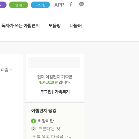
V
솔패
더드림
독자가 쓰는 아침편지
모음방
나눔터
|
|
다음
현재 아침편지 가족은
4,043,010 명
입니다.
로그인
|
가족되기
아침편지 랭킹
희망이란
'모른다'는 것
귀를 열고 마음을 내어주고