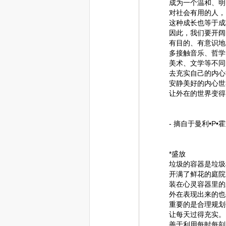
成为一个温和、明
对社会有用的人，
这种成长也等于成
因此，我们要开阔
有目的、有意识地
多接触音乐、哲学
美术、文学等不同
去充实自己的内心
安静美好的内心世
让外在的世界变得
- 摘自于曼利•P
*盛放
垃圾的容器是垃圾
开满了鲜花的庭院
装在心灵容器里的
外在表现出来的也
重要的是合理规划
让每天过得充实。
善于利用每时每刻