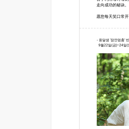
走向成功的秘诀。
愿您每天笑口常开
- 옹달샘 '잠깐멈춤' 
9월22일(금)~24일(