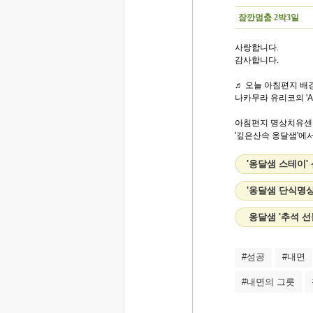
잠깐멈춤 2박3일
사랑합니다.
감사합니다.
♬ 오늘 아침편지 배경
나카무라 유리코의 'A Pla
아침편지 명상치유센
'깊은산속 옹달샘'에서.
'옹달샘 스테이'
'옹달샘 단식명상
옹달샘 '추석 
#성공
#내면
#내면의 그릇