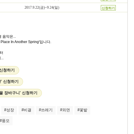
2017.9.22(금)~9.24(일)
신청하기
 음악은...
ce In Another Spring'입니다.
터
..
 신청하기
' 신청하기
선물 장바구니' 신청하기
#성장
#비결
#쓰레기
#외면
#꽃밭
#풍모