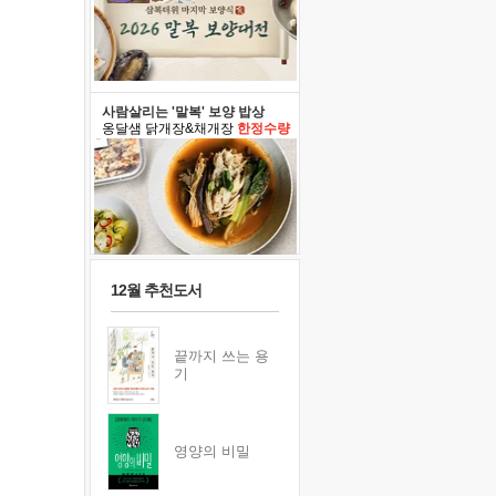
사람살리는 '말복' 보양 밥상
옹달샘 닭개장&채개장
한정수량
12월 추천도서
끝까지 쓰는 용
기
영양의 비밀