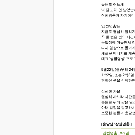
올해도 어느새
넉 달도 채 안 남았습
잠깐멈춤과 자기점검
'잠깐멈춤'은
지금도 열심히 달려
꼭 한 번은 쉼의 시
옹달샘에 머물면서 잠
다시 일상으로 돌아가
새로운 에너지를 재
대표 '생활명상' 프
9월22일(금)부터 24
1박2일, 또는 2박3
편하신 쪽을 선택하면
선선한 가을
열심히 사느라 시간을
분들을 위해 짧은 일
아래 일정을 참고하셔서
소중한 분들과 옹달샘
[옹달샘 '잠깐멈춤']
잠깐멈춤 1박2일