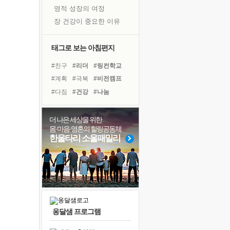
영적 성장의 여정
장 건강이 중요한 이유
신의 음성을 듣는다
흙이 된 몸으로 출근하는 여자
태그로 보는 아침편지
극과 극의 양 끝단
#친구
#리더
#링컨학교
내가 '나다움'을 찾는 길
#계획
#극복
#비전캠프
피해 갈 수 없는 사건들
#다짐
#건강
#나눔
처음 손을 잡았던 날
#사람
#선택
#독서캠프
꿈이 실제가 되는 것
#힐링
#위기
#유튜브
더 나은 세상을 위한
'말 타는 법'을 먼저
몸·마음·영혼의 힐링공동체
#아이들
#경험
졸업식 사진을 보며
한울타리 소울패밀리
#바이러스
#독서
#희망
극심한 변비, 어깨결림, 수면 장애
#도움
#면역력
#삶
아픈 아버지를 위한 공간 설계
#명상
보고 싶은 어머니
유년 시절의 부산 영도 바다
못된 꼰대들
옹달샘 프로그램
슬럼프