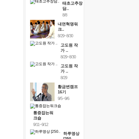
태초고추장
담..
8/8
내면혁명워
크..
8/29~8/30
고도원 작
가 ..
8/29~8/30
고도원 작
가 ..
8/29
황금변캠프
16기
9/5~9/6
통증잡는워
크숍
9/11~9/12
하루명상
[250..