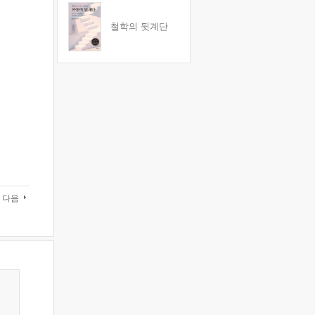
철학의 뒷계단
다음