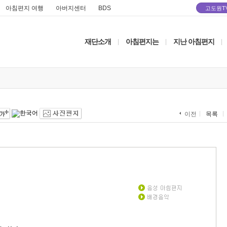
아침편지 여행
아버지센터
BDS
고도원T
재단소개
아침편지는
지난 아침편지
|
|
|
목록
이전
器