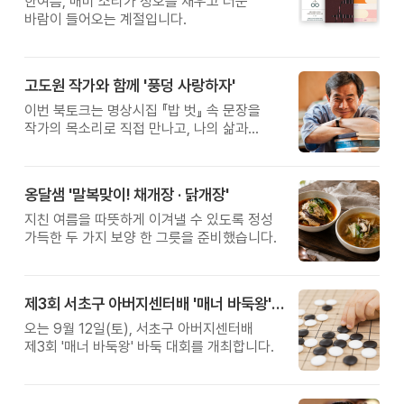
한여름, 매미 소리가 정오를 채우고 더운
바람이 들어오는 계절입니다.
고도원 작가와 함께 '풍덩 사랑하자'
이번 북토크는 명상시집 『밥 벗』 속 문장을
작가의 목소리로 직접 만나고, 나의 삶과
관계를 잠시 돌아보는 시간입니다.
옹달샘 '말복맞이! 채개장 · 닭개장'
지친 여름을 따뜻하게 이겨낼 수 있도록 정성
가득한 두 가지 보양 한 그릇을 준비했습니다.
제3회 서초구 아버지센터배 '매너 바둑왕' 대회
오는 9월 12일(토), 서초구 아버지센터배
제3회 '매너 바둑왕' 바둑 대회를 개최합니다.