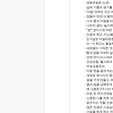
- 변화무쌍한 도전!
- 삶에 기쁨과 생기를
- '마법' 안하던 것도
- 잠들어 있던 내 몸
- 나의 몸과 마음을
- 나만의 쉼터, 놓으
- "깡!" 깡다구로 
- 인생의 학교, 미소쌤
친구같은 마음따뜻한 
아~ 이 학교는 졸업
- 새로움이 가득한 '또
-'몸과 맘을 자세히 
- 언제 어디서나 따라
- 건강보험, 헬스테크
- 무료성형외과
- 마음 문을 열게 하는
- 새로운 에너지의 
- 꿈을 꾸게 만들고, 
- 몸과 맘을 상쾌하게
- 옛 고향친구!! 나
- 비온 뒤 무지개처럼
- 소중한 나를 위한
- 없어서는 안될 인
- 많은 인생의 스승님
- 가슴을 뛰게 하는 