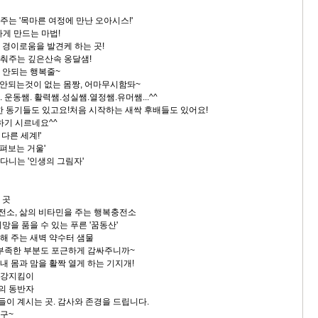
 주는 '목마른 여정에 만난 오아시스!'
 하게 만드는 마법!
의 경이로움을 발견케 하는 곳!
 비춰주는 깊은산속 옹달샘!
면 안되는 행복줄~
하면 안되는것이 없는 몸짱, 어마무시함돠~
. 운동쌤. 활력쌤.성실쌤.열정쌤.유머쌤...^^
동기들도 있고요!처음 시작하는 새싹 후배들도 있어요!
하기 시르네요^^
 다른 세계!'
살펴보는 거울'
 다니는 '인생의 그림자'
 곳
충전소, 삶의 비타민을 주는 행복충전소
희망을 품을 수 있는 푸른 '꿈동산'
 해 주는 새벽 약수터 샘물
의 부족한 부분도 포근하게 감싸주니까~
 내 몸과 맘을 활짝 열게 하는 기지개!
 건강지킴이
생의 동반자
들이 계시는 곳. 감사와 존경을 드립니다.
친구~