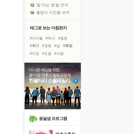
졸업식 사진을 보며
아픈 아버지를 위한 공간 설계
극심한 변비, 어깨결림, 수면 장애
태그로 보는 아침편지
보고 싶은 어머니
유년 시절의 부산 영도 바다
#아이들
#독서
#힐링
못된 꼰대들
#위기
#경험
#삶
#희망
거울 속의 나
#다짐
#도움
#사람
희망이란
#면역력
#유튜브
'모른다'는 것
#링컨학교
#독서캠프
더 나은 세상을 위한
귀를 열고 마음을 내어주고
몸·마음·영혼의 힐링공동체
#선택
#극복
#나눔
한울타리 소울패밀리
영적 성장의 여정
#친구
#리더
#비전캠프
장 건강이 중요한 이유
#명상
#계획
#건강
신의 음성을 듣는다
#바이러스
흙이 된 몸으로 출근하는 여자
극과 극의 양 끝단
내가 '나다움'을 찾는 길
옹달샘 프로그램
피해 갈 수 없는 사건들