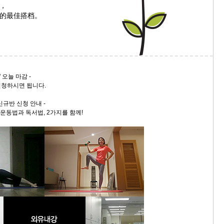
，
的最佳搭档。
9/
스
10
 오늘 마감 -
크
신청하시면 됩니다.
10
 신규반 신청 안내 -
1
운동법과 독서법, 2가지를 함께!
10
11
크
12