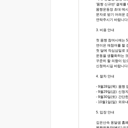
'몸짱 신규반' 결제를
몸짱운동장 초대 메시
문자로 받기 어려운 경우
연락주시기 바랍니다
3. 비용 안내
첫 몸짱 참여시에는 
연이은 재참여를 할 
첫 달에 작심삼일로 
운동을 생활화하는 것
꾸준히 할 의향이 있
신청하시길 바랍니다
4. 절차 안내
- 9월28일(목): 몸
- 9월29일(금): 
- 9월30일(토): 간
- 10월1일(일): 외
5. 입장 안내
깊은산속 옹달샘 홈
몸짱운동장(밴드) 입