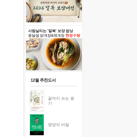
사람살리는 '말복' 보양 밥상
옹달샘 닭개장&채개장
한정수량
12월 추천도서
끝까지 쓰는 용
기
영양의 비밀