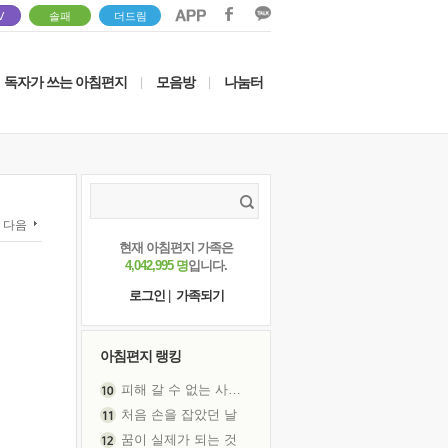
V
솔패
더드림
독자가 쓰는 아침편지
모음방
나눔터
|
|
다음
현재 아침편지 가족은
4,042,995 명
입니다.
로그인
|
가족되기
아침편지 랭킹
피해 갈 수 없는 사건들
처음 손을 잡았던 날
꿈이 실제가 되는 것
'말 타는 법'을 먼저