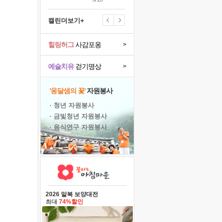
캘린더보기+
힐링허그
사감포옹
>
예술치유
걷기명상
>
'옹달샘의 꽃'
자원봉사
· 청년 자원봉사
· 금빛청년 자원봉사
· 음식연구 자원봉사
2026 말복 보양대전
최대
74%할인