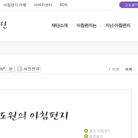
아침편지 여행
아버지센터
BDS
고도원T
재단소개
아침편지는
지난 아침편지
|
|
|
목록
이전