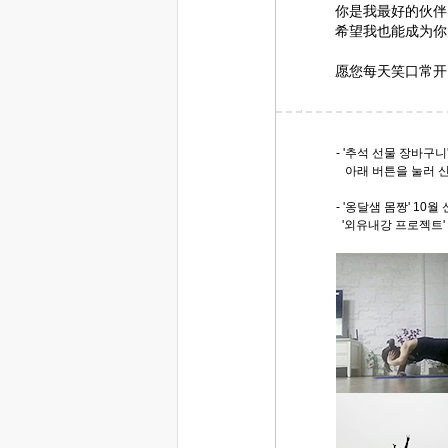
你是我最好的伙伴
希望我也能成为你
愿您每天笑口常开
- '추석 선물 장바구니'
아래 버튼을 눌러 
- '옹달샘 몸짱' 10월
'외유내강 프로젝트' 