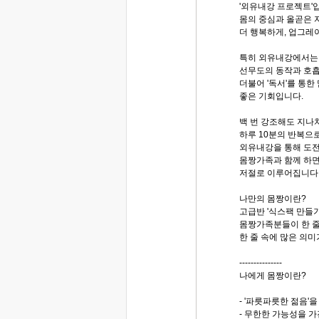
'외유내강 프로젝트'입
몸의 중심과 올곧은 
더 행복하게, 업그레
특히 외유내강에서는
선무도의 동작과 호흡
더불어 '독서'를 통한
좋은 기회입니다.
백 번 강조해도 지나
하루 10분의 반복으
외유내강을 통해 도전
몸짱가족과 함께 하면
저절로 이루어집니다
나만의 몸짱이란?
고급반 '식스팩 만들
몸짱가족분들이 한 
한 줄 속에 많은 의
---------------
나에게 몸짱이란?
- '파릇파릇한 젊음'
- 무한한 가능성을 가