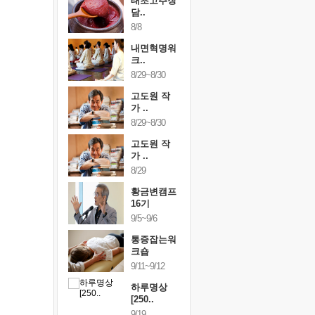
행복한가족
태초고추장
행복한가
여행
담..
여행
24~9/26
8/8
9/24~9/26
건강명상법
내면혁명워
건강명상
..
크..
스..
/9~10/10
8/29~8/30
10/9~10/10
내면혁명워
고도원 작
내면혁명
..
가 ..
크..
/17~10/18
8/29~8/30
10/17~10/18
황금변캠프
고도원 작
황금변캠
7기
가 ..
17기
/30~10/31
8/29
10/30~10/31
통증잡는워
황금변캠프
통증잡는
크숍
16기
크숍
/7~11/8
9/5~9/6
11/7~11/8
내면혁명워
통증잡는워
내면혁명
..
크숍
크..
/12~12/13
9/11~9/12
12/12~12/13
하루명상
[250..
9/19