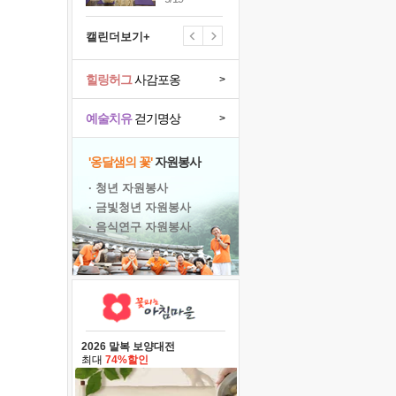
캘린더보기+
힐링허그
사감포옹
>
예술치유
걷기명상
>
'옹달샘의 꽃'
자원봉사
· 청년 자원봉사
· 금빛청년 자원봉사
· 음식연구 자원봉사
2026 말복 보양대전
최대
74%할인