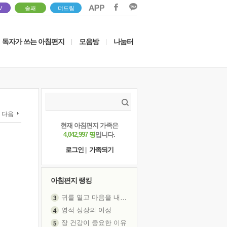
V
솔패
더드림
독자가 쓰는 아침편지
모음방
나눔터
|
|
다음
현재 아침편지 가족은
4,042,997 명
입니다.
로그인
|
가족되기
아침편지 랭킹
귀를 열고 마음을 내어주고
영적 성장의 여정
장 건강이 중요한 이유