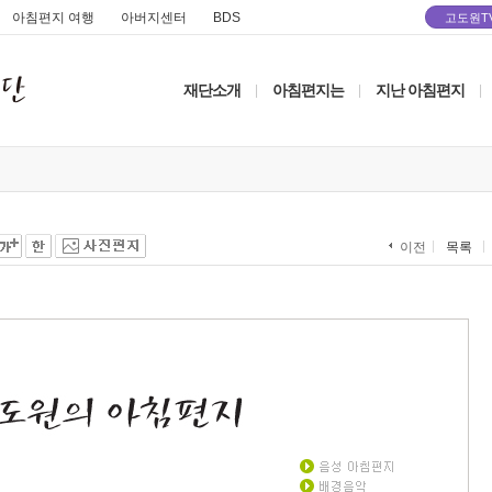
아침편지 여행
아버지센터
BDS
고도원T
재단소개
아침편지는
지난 아침편지
|
|
|
목록
이전