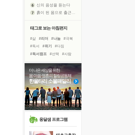
신의 음성을 듣는다
흙이 된 몸으로 출근하는 여자
극과 극의 양 끝단
내가 '나다움'을 찾는 길
태그로 보는 아침편지
피해 갈 수 없는 사건들
#삶
#리더
#나눔
#극복
처음 손을 잡았던 날
#독서
#위기
#다짐
꿈이 실제가 되는 것
#독서캠프
#선택
#사람
'말 타는 법'을 먼저
#경험
#계획
#아이들
졸업식 사진을 보며
#면역력
#유튜브
더 나은 세상을 위한
아픈 아버지를 위한 공간 설계
몸·마음·영혼의 힐링공동체
#바이러스
#명상
#희망
극심한 변비, 어깨결림, 수면 장애
한울타리 소울패밀리
#건강
#링컨학교
#도움
보고 싶은 어머니
#비전캠프
#힐링
#친구
유년 시절의 부산 영도 바다
못된 꼰대들
거울 속의 나
희망이란
옹달샘 프로그램
'모른다'는 것