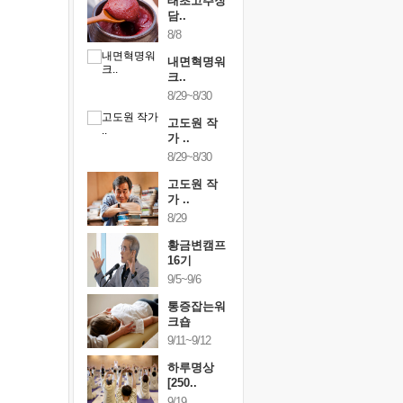
행복한가족
태초고추장
행복한가
여행
담..
여행
24~9/26
8/8
9/24~9/26
건강명상법
내면혁명워
건강명상
..
크..
스..
/9~10/10
8/29~8/30
10/9~10/10
내면혁명워
고도원 작
내면혁명
..
가 ..
크..
/17~10/18
8/29~8/30
10/17~10/18
황금변캠프
고도원 작
황금변캠
7기
가 ..
17기
/30~10/31
8/29
10/30~10/31
통증잡는워
황금변캠프
통증잡는
크숍
16기
크숍
/7~11/8
9/5~9/6
11/7~11/8
내면혁명워
통증잡는워
내면혁명
..
크숍
크..
/12~12/13
9/11~9/12
12/12~12/13
하루명상
[250..
9/19