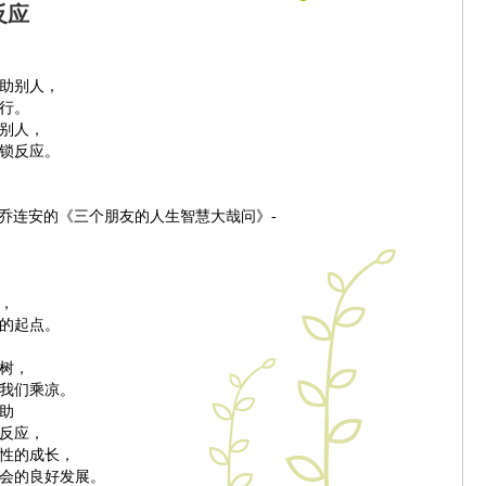
反应
助别人，
行。
别人，
锁反应。
大.乔连安的《三个朋友的人生智慧大哉问》-
，
的起点。
树，
我们乘凉。
助
反应，
性的成长，
会的良好发展。