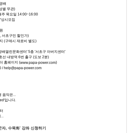
황영배
 성별 무관)
매주 목요일 14:00~16:00
*상시모집
만원
서초구민 할인가)
화선지 (구매시 재료비 별도)
 '방배열린문화센터' 5층 '서초구 아버지센터'
호선 내방역 6번 출구 (도보 2분)
터 홈페이지 (
)
www.papa-power.com
0 / help@papa-power.com
 음악은...
ed'입니다.
터
..
군자, 수묵화' 강좌 신청하기