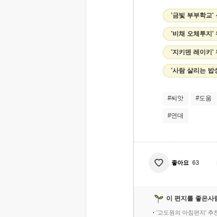
'금빛 부부학교'
'비채 오체투지'
'지키덴 레이키'
'사람 살리는 밥
#씨앗
#도움
#연대
좋아요
63
이 편지를 좋은사
'고도원의 아침편지' 