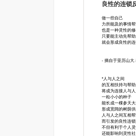
良性的连锁
做一些自己
力所能及的事情帮
也是一种灵性的修
只要能主动先帮助
就会形成良性的连
- 摘自于亚历山
*人与人之间
的互相扶持与帮助
将成为连接人与人
一粒小小的种子
能长成一棵参天大
形成宽阔的树荫供
人与人之间互相帮
而引发的良性连锁
不但有利于个人灵
还能影响到灵性社