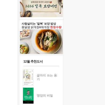
사람살리는 '말복' 보양 밥상
옹달샘 닭개장&채개장
한정수량
12월 추천도서
끝까지 쓰는 용
기
영양의 비밀