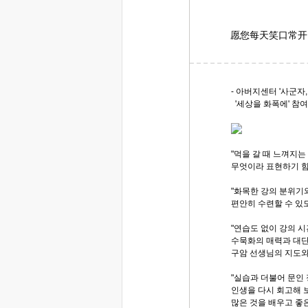
愿您每天笑口常开
- 아버지센터 '사군자,
'세상을 화폭에' 참
"먹을 갈 때 느껴지
무엇이라 표현하기 힘
"화목한 강의 분위기
편안히 수련할 수 있
"연습도 없이 강의 
수묵화의 매력과 대단
구암 선생님의 지도와 
"실습과 더불어 문인
인생을 다시 회고해 
많은 것을 배우고 좋