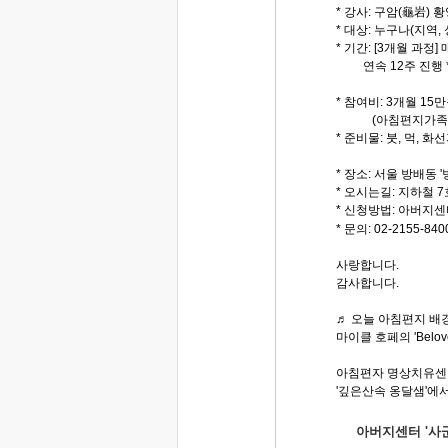
* 강사: 구암(龜岩) 
* 대상: 누구나(지역,
* 기간: [3개월 과정] 
연속 12주 진행 
* 참여비: 3개월 15
(아침편지가족, 
* 준비물: 붓, 먹, 
* 장소: 서울 방배동
* 오시는길: 지하철 7
* 신청방법: 아버지센
* 문의: 02-2155-840
사랑합니다.
감사합니다.
♬ 오늘 아침편지 배경
마이클 호페의 'Belov
아침편자 명상치유센
'깊은산속 옹달샘'에서.
아버지센터 '사