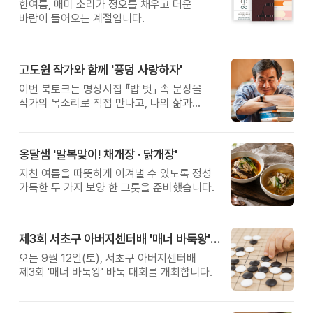
한여름, 매미 소리가 정오를 채우고 더운
바람이 들어오는 계절입니다.
고도원 작가와 함께 '풍덩 사랑하자'
이번 북토크는 명상시집 『밥 벗』 속 문장을
작가의 목소리로 직접 만나고, 나의 삶과
관계를 잠시 돌아보는 시간입니다.
옹달샘 '말복맞이! 채개장 · 닭개장'
지친 여름을 따뜻하게 이겨낼 수 있도록 정성
가득한 두 가지 보양 한 그릇을 준비했습니다.
제3회 서초구 아버지센터배 '매너 바둑왕' 대회
오는 9월 12일(토), 서초구 아버지센터배
제3회 '매너 바둑왕' 바둑 대회를 개최합니다.