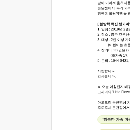
날이 이어져 움츠러들
옹달샘에서 '우리 가
행복한 힐링여행'을 
['봄방학 특집 행가마'
1. 일정 : 2019년 2
2. 장소 : 충주 깊은
3. 대상 : 2인 이상
(어린이는 초등학
4. 참가비 : 32만원 
(※가족 1인 추
5. 문의 : 1644-8421
사랑합니다.
감사합니다.
♬ 오늘 아침편지 배경
고서이의 'Little Flo
아오모리 온천명상 
후로후시 온천장에서..
'행복한 가족 마