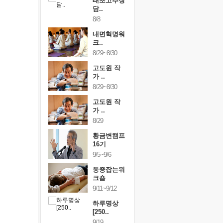
행복한가족
태초고추장
행복한가
여행
담..
여행
24~9/26
8/8
9/24~9/26
건강명상법
내면혁명워
건강명상
..
크..
스..
/9~10/10
8/29~8/30
10/9~10/10
내면혁명워
고도원 작
내면혁명
..
가 ..
크..
/17~10/18
8/29~8/30
10/17~10/18
황금변캠프
고도원 작
황금변캠
7기
가 ..
17기
/30~10/31
8/29
10/30~10/31
통증잡는워
황금변캠프
통증잡는
크숍
16기
크숍
/7~11/8
9/5~9/6
11/7~11/8
내면혁명워
통증잡는워
내면혁명
..
크숍
크..
/12~12/13
9/11~9/12
12/12~12/13
하루명상
[250..
9/19