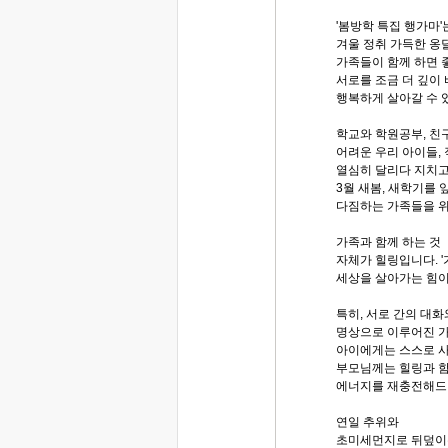
'봄방학 특집 행가마'
겨울 정취 가득한 옹
가족들이 함께 하면 
서로를 조금 더 깊이
행복하게 살아갈 수 
학교와 학원공부, 친
어려운 우리 아이들, 
열심히 달리다 지치고
3월 새봄, 새학기를
다짐하는 가족들을 
가족과 함께 하는 것
자체가 힐링입니다. '
세상을 살아가는 힘이
특히, 서로 간의 대화
명상으로 이루어진 
아이에게는 스스로 사
부모님께는 힐링과 함
에너지를 재충전해드
연일 추위와
초미세먼지로 뒤덮이