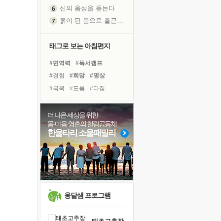
흙이 된 몸으로 출근하는 여자
극과 극의 양 끝단
내가 '나다움'을 찾는 길
피해 갈 수 없는 사건들
태그로 보는 아침편지
처음 손을 잡았던 날
#면역력
#독서캠프
꿈이 실제가 되는 것
#경험
#희망
#명상
'말 타는 법'을 먼저
#극복
#도움
#다짐
졸업식 사진을 보며
#힐링
#아이들
#유튜브
아픈 아버지를 위한 공간 설계
#삶
#위기
#리더
더 나은 세상을 위한
극심한 변비, 어깨결림, 수면 장애
몸·마음·영혼의 힐링공동체
#비전캠프
#선택
#건강
보고 싶은 어머니
한울타리 소울패밀리
#바이러스
#계획
#나눔
유년 시절의 부산 영도 바다
#독서
#사람
#친구
못된 꼰대들
#링컨학교
거울 속의 나
희망이란
'모른다'는 것
옹달샘 프로그램
귀를 열고 마음을 내어주고