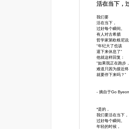
活在当下，
我们要
活在当下，
过好每个瞬间。
有人对古希腊
哲学家第欧根尼说
“年纪大了也该
退下来休息了”
他就这样回复：
“如果我正在跑步
难道只因为接近终
就要停下来吗？”
- 摘自于Go Bye
*是的，
我们要活在当下，
过好每个瞬间。
年轻的时候，