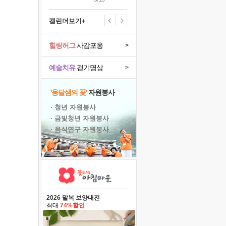
캘린더보기+
힐링허그
사감포옹
>
예술치유
걷기명상
>
'옹달샘의 꽃'
자원봉사
· 청년 자원봉사
· 금빛청년 자원봉사
· 음식연구 자원봉사
2026 말복 보양대전
최대
74%할인