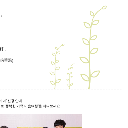
9/
，
스
10
크
好，
10
旧信重温)
1
10
11
가마' 신청 안내 -
크
로 '행복한 가족 마음여행'을 떠나보세요
12