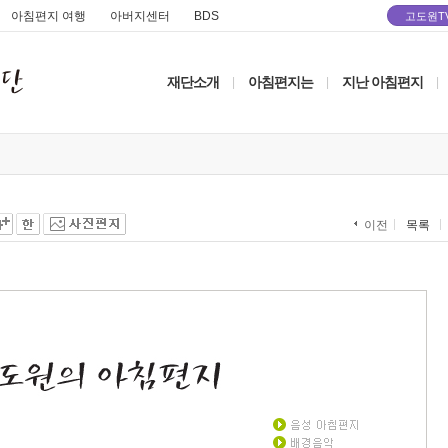
아침편지 여행
아버지센터
BDS
고도원T
재단소개
아침편지는
지난 아침편지
|
|
|
목록
이전