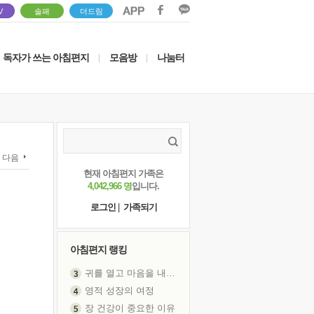
V
솔패
더드림
독자가 쓰는 아침편지
모음방
나눔터
|
|
다음
현재 아침편지 가족은
4,042,966 명
입니다.
로그인
|
가족되기
아침편지 랭킹
영적 성장의 여정
장 건강이 중요한 이유
신의 음성을 듣는다