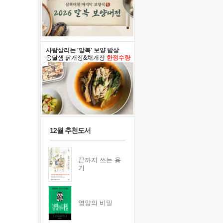
사람살리는 '말복' 보양 밥상
옹달샘 닭개장&채개장
한정수량
12월 추천도서
끝까지 쓰는 용
기
영양의 비밀