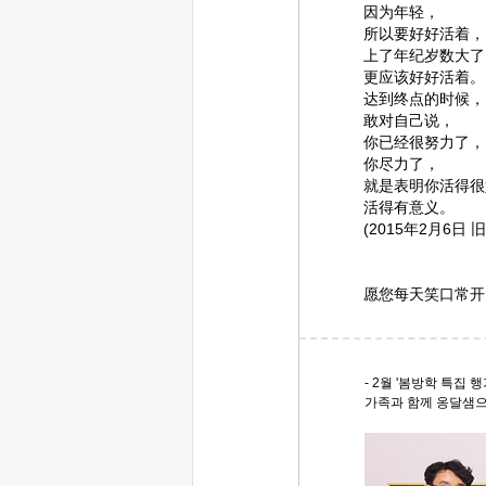
因为年轻，
所以要好好活着，
上了年纪岁数大了
更应该好好活着。
达到终点的时候，
敢对自己说，
你已经很努力了，
你尽力了，
就是表明你活得很
活得有意义。
(2015年2月6日 
愿您每天笑口常开
- 2월 '봄방학 특집 행
가족과 함께 옹달샘으