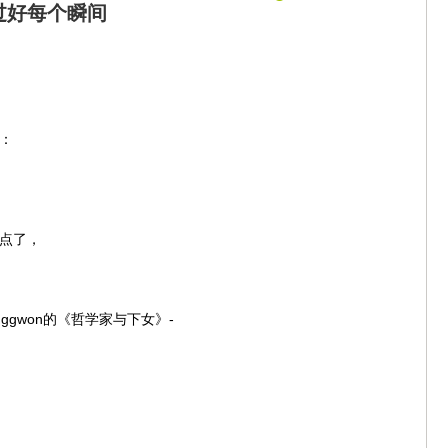
过好每个瞬间
：
，
点了，
onggwon的《哲学家与下女》-