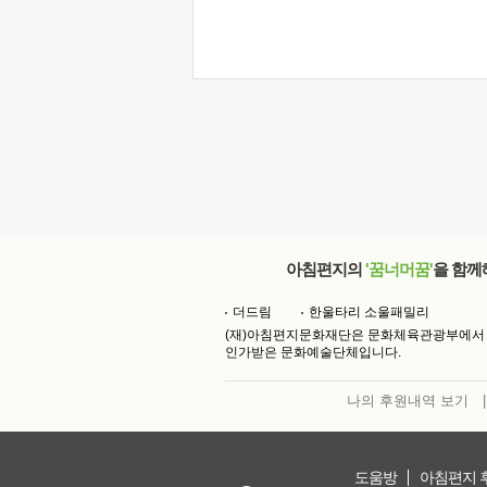
아침편지의
'꿈너머꿈'
을 함께
더드림
한울타리 소울패밀리
(재)아침편지문화재단은 문화체육관광부에서
인가받은 문화예술단체입니다.
나의 후원내역 보기
|
도움방
아침편지 