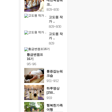
내면혁명워
크..
8/29~8/30
고도원 작
가 ..
8/29~8/30
고도원 작
가 ..
8/29
황금변캠프
16기
9/5~9/6
통증잡는워
크숍
9/11~9/12
하루명상
[250..
9/19
행복한가족
여행