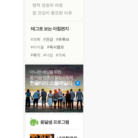
영적 성장의 여정
장 건강이 중요한 이유
신의 음성을 듣는다
흙이 된 몸으로 출근하는 여자
태그로 보는 아침편지
극과 극의 양 끝단
#계획
#건강
#유튜브
내가 '나다움'을 찾는 길
#아이들
#독서캠프
피해 갈 수 없는 사건들
#위기
#다짐
#극복
처음 손을 잡았던 날
#희망
#경험
#독서
#삶
꿈이 실제가 되는 것
#나눔
#친구
#링컨학교
더 나은 세상을 위한
'말 타는 법'을 먼저
몸·마음·영혼의 힐링공동체
#도움
#명상
#사람
졸업식 사진을 보며
한울타리 소울패밀리
#비전캠프
#리더
극심한 변비, 어깨결림, 수면 장애
#면역력
#힐링
#선택
아픈 아버지를 위한 공간 설계
#바이러스
슬럼프
보고 싶은 어머니
유년 시절의 부산 영도 바다
옹달샘 프로그램
못된 꼰대들