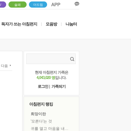
V
솔패
더드림
독자가 쓰는 아침편지
모음방
나눔터
|
|
다음
현재 아침편지 가족은
4,043,020 명
입니다.
로그인
|
가족되기
아침편지 랭킹
희망이란
'모른다'는 것
귀를 열고 마음을 내어주고