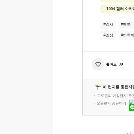
'1004 힐러 아
#감사
#행복
#일상
#하루
좋아요
88
이 편지를 좋은사
'고도원의 아침편지' 
오늘편지 공유하기