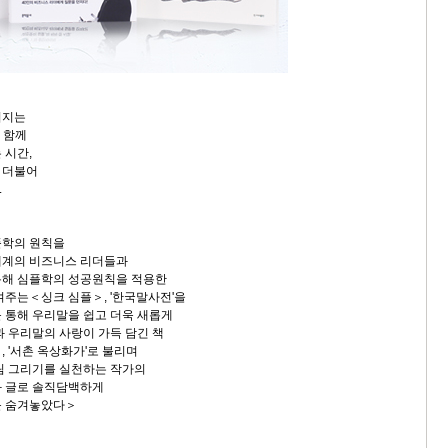
려지는
 함께
 시간,
 더불어
.
플학의 원칙을
세계의 비즈니스 리더들과
통해 심플학의 성공원칙을 적용한
여주는＜싱크 심플＞, '한국말사전'을
 통해 우리말을 쉽고 더욱 새롭게
과 우리말의 사랑이 가득 담긴 책
 '서촌 옥상화가'로 불리며
림 그리기를 실천하는 작가의
과 글로 솔직담백하게
를 숨겨놓았다＞