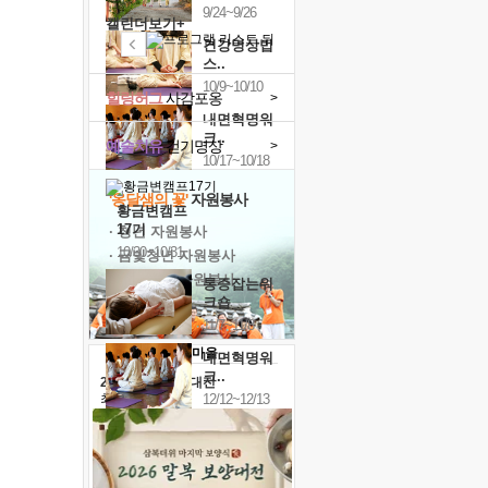
9/24~9/26
캘린더보기+
건강명상법
스..
10/9~10/10
힐링허그
사감포옹
>
내면혁명워
크..
예술치유
걷기명상
>
10/17~10/18
'옹달샘의 꽃'
자원봉사
황금변캠프
17기
· 청년 자원봉사
10/30~10/31
· 금빛청년 자원봉사
· 음식연구 자원봉사
통증잡는워
크숍
11/7~11/8
내면혁명워
크..
2026 말복 보양대전
12/12~12/13
최대
74%할인