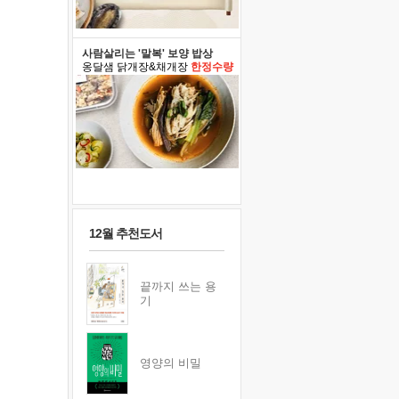
사람살리는 '말복' 보양 밥상
옹달샘 닭개장&채개장
한정수량
12월 추천도서
끝까지 쓰는 용
기
영양의 비밀