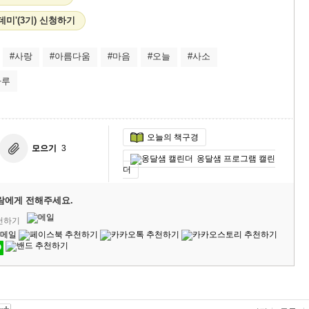
카데미'(3기) 신청하기
#사랑
#아름다움
#마음
#오늘
#사소
하루
오늘의 책구경
모으기
3
옹달샘 프로그램 캘린
더
람에게 전해주세요.
추천하기