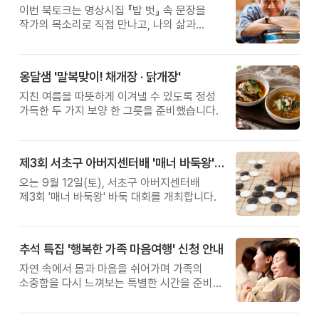
이번 북토크는 명상시집 『밥 벗』 속 문장을
작가의 목소리로 직접 만나고, 나의 삶과
관계를 잠시 돌아보는 시간입니다.
옹달샘 '말복맞이! 채개장 · 닭개장'
지친 여름을 따뜻하게 이겨낼 수 있도록 정성
가득한 두 가지 보양 한 그릇을 준비했습니다.
제3회 서초구 아버지센터배 '매너 바둑왕' 대회
오는 9월 12일(토), 서초구 아버지센터배
제3회 '매너 바둑왕' 바둑 대회를 개최합니다.
추석 특집 '행복한 가족 마음여행' 신청 안내
자연 속에서 몸과 마음을 쉬어가며 가족의
소중함을 다시 느껴보는 특별한 시간을 준비해
보세요.