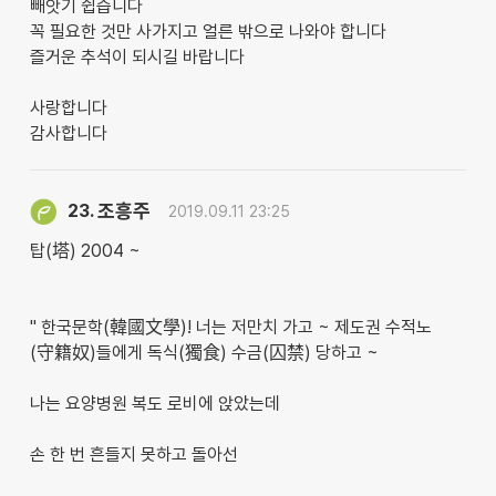
빼앗기 쉽습니다
꼭 필요한 것만 사가지고 얼른 밖으로 나와야 합니다
즐거운 추석이 되시길 바랍니다
사랑합니다
감사합니다
조흥주
23.
2019.09.11 23:25
탑(塔) 2004 ~
" 한국문학(韓國文學)! 너는 저만치 가고 ~ 제도권 수적노
(守籍奴)들에게 독식(獨食) 수금(囚禁) 당하고 ~
나는 요양병원 복도 로비에 앉았는데
손 한 번 흔들지 못하고 돌아선