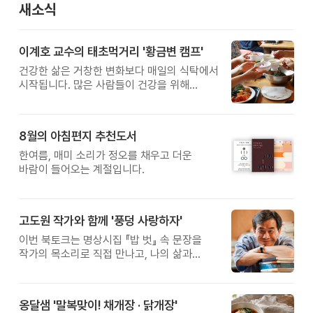
새소식
이계호 교수의 태초먹거리 '황금변 캠프'
건강한 삶은 거창한 변화보다 매일의 식탁에서
시작됩니다. 많은 사람들이 건강을 위해
새로운 방법을 찾지만, 건강한 생활은 작은
습관에서 시작됩니다. 유퀴즈에서 많은 관심을
받은 이계호 교수와 함께하는 태초먹거리
8월의 아침편지 추천도서
황금변 캠프
한여름, 매미 소리가 정오를 채우고 더운
바람이 들어오는 계절입니다.
고도원 작가와 함께 '풍덩 사랑하자'
이번 북토크는 명상시집 『밥 벗』 속 문장을
작가의 목소리로 직접 만나고, 나의 삶과
관계를 잠시 돌아보는 시간입니다.
옹달샘 '말복맞이! 채개장 · 닭개장'