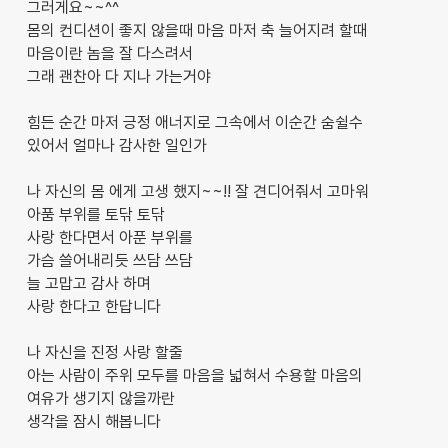
그러게요~~^^
몸의 컨디션이 좋지 않을때 마음 마저 축 늘어지려 할때
마음이란 놈을 잘 다스려서
그래 괜찬아 다 지나 가는거야
힘든 순간 마저 긍정 애너지로 그속에서 이순간 숨쉴수
있어서 얼마나 감사한 일인가
나 자신의 몸 에게 고생 했지~~!! 잘 견디어줘서 고마워
아품 부위를 토닦 토닦
사랑 한다면서 아푼 부위를
가슴 쓸어내리듯 쓰담 쓰담
늘 고맙고 감사 하며
사랑 한다고 한답니다
나 자신을 진정 사랑 할줄
아는 사람이 주위 모두를 마음을 넓혀서 수용할 마음의
여유가 생기지 않을까란
생각을 잠시 해봅니다