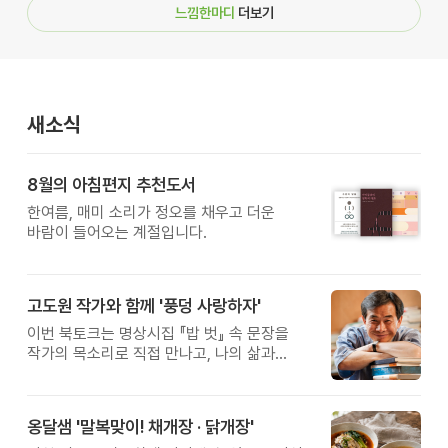
느낌한마디
더보기
새소식
8월의 아침편지 추천도서
한여름, 매미 소리가 정오를 채우고 더운
바람이 들어오는 계절입니다.
고도원 작가와 함께 '풍덩 사랑하자'
이번 북토크는 명상시집 『밥 벗』 속 문장을
작가의 목소리로 직접 만나고, 나의 삶과
관계를 잠시 돌아보는 시간입니다.
옹달샘 '말복맞이! 채개장 · 닭개장'