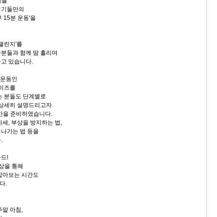
름을
지기들만의
 15분 운동'을
 챌린지'를
분들과 함께 땀 흘리며
고 있습니다.
 운동인
레이즈를
는 분들도 단계별로
 상세히 설명드리고자
시간을 준비하였습니다.
세, 부상을 방지하는 법,
나가는 법 등을
다.
드!
명상을 통해
잡아보는 시간도
다.
주말 아침,