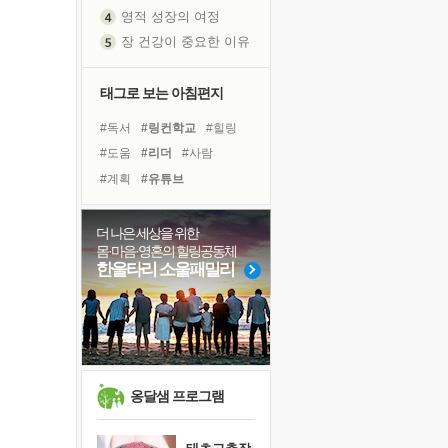
영적 성장의 여정
장 건강이 중요한 이유
신의 음성을 듣는다
흙이 된 몸으로 출근하는 여자
태그로 보는 아침편지
극과 극의 양 끝단
#독서
#링컨학교
#힐링
내가 '나다움'을 찾는 길
#도움
#리더
#사람
피해 갈 수 없는 사건들
#계획
#유튜브
처음 손을 잡았던 날
#바이러스
#경험
#명상
꿈이 실제가 되는 것
#다짐
#선택
#나눔
더 나은 세상을 위한
'말 타는 법'을 먼저
몸·마음·영혼의 힐링공동체
#비전캠프
#아이들
졸업식 사진을 보며
한울타리 소울패밀리
#친구
#삶
#희망
아픈 아버지를 위한 공간 설계
#독서캠프
#건강
극심한 변비, 어깨결림, 수면 장애
#면역력
#위기
#극복
보고 싶은 어머니
유년 시절의 부산 영도 바다
못된 꼰대들
옹달샘 프로그램
거울 속의 나