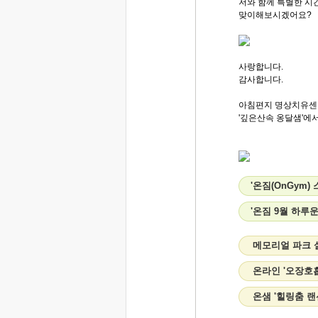
저와 함께 특별한 
맞이해보시겠어요?
사랑합니다.
감사합니다.
아침편지 명상치유센
'깊은산속 옹달샘'에서.
'온짐(OnGym
'온짐 9월 하루
메모리얼 파크 
온라인 '오장호
온샘 '힐링춤 랜