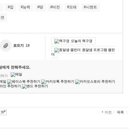
력
#집
#능력
#땅
#비전
#모래
#시멘트
도면
오늘의 책구경
모으기
18
옹달샘 프로그램 캘린
더
람에게 전해주세요.
천하기
목록
이전