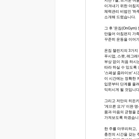
지난 7월, 뜨거운 여
이겨내기 위한 아침
체력관리 비법인 '하루
소개해 드렸습니다.
그 후 '온짐(OnGym)
만들어 아침편지 가족
꾸준히 운동을 이어가
온짐 챌린지의 3가지
푸시업, 스쾃, 레그
부상 없이 처음 하시
따라 하실 수 있도록
'스페셜 줌라이브' 
이 시간에는 정확한 자
입문부터 단계를 올려
익히시게 될 것입니
그리고 저만의 히든카
'게으른 요가' 이완 
몸과 마음의 균형을 
가져보도록 하겠습니
한 주를 마무리하고,
충전의 시간을 갖는 