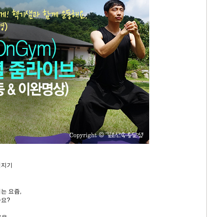
침지기
는 요즘,
나요?