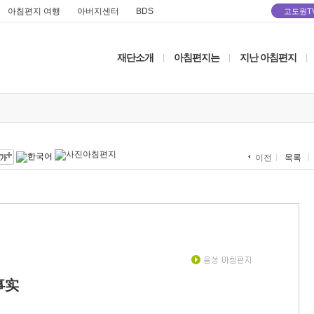
아침편지 여행
아버지센터
BDS
고도원T
재단소개
아침편지는
지난 아침편지
|
|
|
목록
이전
事实