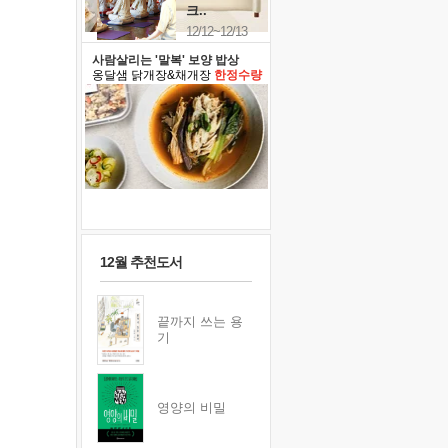
크..
12/12~12/13
사람살리는 '말복' 보양 밥상
옹달샘 닭개장&채개장
한정수량
12월 추천도서
끝까지 쓰는 용
기
영양의 비밀