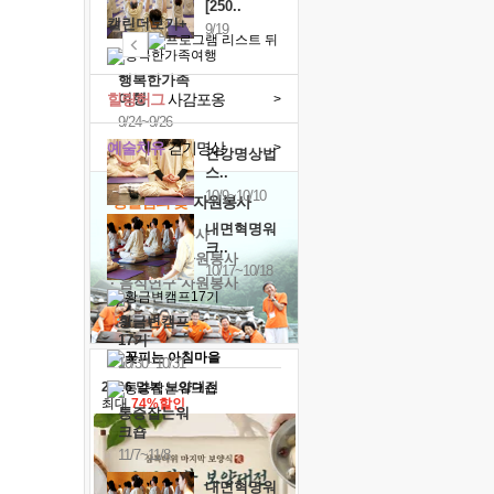
[250..
캘린더보기+
9/19
행복한가족
힐링허그
여행
사감포옹
>
9/24~9/26
예술치유
걷기명상
>
건강명상법
스..
10/9~10/10
'옹달샘의 꽃'
자원봉사
내면혁명워
· 청년 자원봉사
크..
· 금빛청년 자원봉사
10/17~10/18
· 음식연구 자원봉사
황금변캠프
17기
10/30~10/31
2026 말복 보양대전
최대
74%할인
통증잡는워
크숍
11/7~11/8
내면혁명워