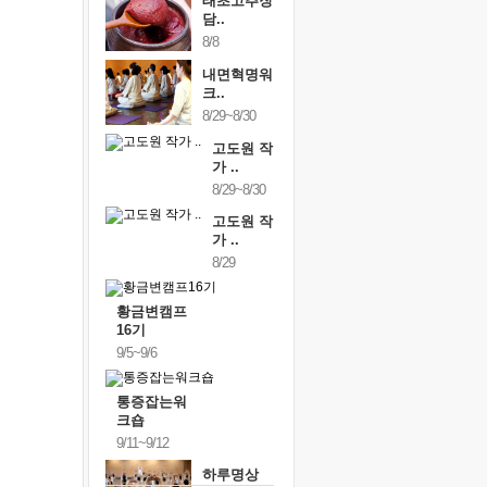
태초고추장
담..
8/8
내면혁명워
크..
8/29~8/30
고도원 작
가 ..
8/29~8/30
고도원 작
가 ..
8/29
황금변캠프
16기
9/5~9/6
통증잡는워
크숍
9/11~9/12
하루명상