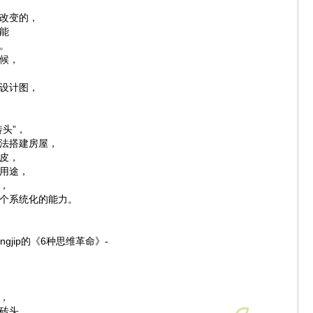
改变的，
能
。
候，
设计图，
头”，
法搭建房屋，
皮，
用途，
，
个系统化的能力。
eongjip的《6种思维革命》-
，
砖头，