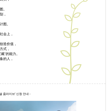
图。
划，
计图。
社会上，
创造价值，
方式，
宝藏”的能力。
备的人，
페셜 줌라이브' 신청 안내 -