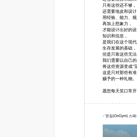
只有这些还不够，
还需要地皮和设计
用经验、能力、规
再加上想象力，
才能设计出好的设
知识和信息，
是我们在这个现代
生存发展的基础，
但是只靠这些无法
我们需要以自己的
将这些资源变成“
这是只对那些有准
赐予的一种礼物。
愿您每天笑口常开
- '온짐(OnGym) 스