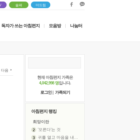
V
솔패
더드림
독자가 쓰는 아침편지
모음방
나눔터
|
|
다음
현재 아침편지 가족은
4,042,998 명
입니다.
로그인
|
가족되기
아침편지 랭킹
희망이란
'모른다'는 것
귀를 열고 마음을 내어주고