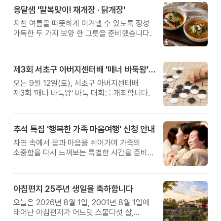
옹달샘 '말복맞이! 채개장 · 닭개장'
지친 여름을 따뜻하게 이겨낼 수 있도록 정성
가득한 두 가지 보양 한 그릇을 준비했습니다.
제3회 서초구 아버지센터배 '매너 바둑왕' 대회
오는 9월 12일(토), 서초구 아버지센터배
제3회 '매너 바둑왕' 바둑 대회를 개최합니다.
추석 특집 '행복한 가족 마음여행' 신청 안내
자연 속에서 몸과 마음을 쉬어가며 가족의
소중함을 다시 느껴보는 특별한 시간을 준비해
보세요.
아침편지 25주년 생일을 축하합니다
오늘은 2026년 8월 1일, 2001년 8월 1일에
태어난 아침편지가 어느덧 스물다섯 살,