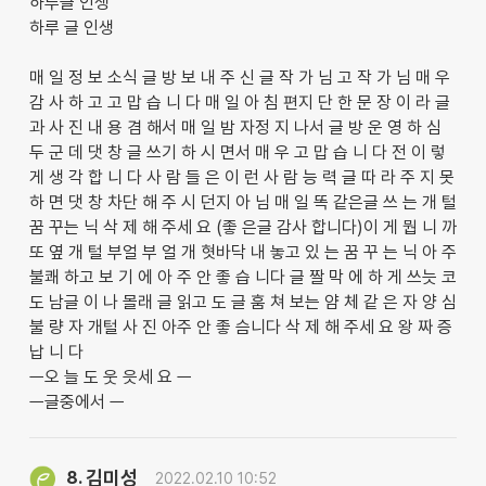
하루글 인생
하루 글 인생
매 일 정 보 소식 글 방 보 내 주 신 글 작 가 님 고 작 가 님 매 우
감 사 하 고 고 맙 습 니 다 매 일 아 침 편지 단 한 문 장 이 라 글
과 사 진 내 용 겸 해서 매 일 밤 자정 지 나서 글 방 운 영 하 심
두 군 데 댓 창 글 쓰기 하 시 면서 매 우 고 맙 습 니 다 전 이 렇
게 생 각 합 니 다 사 람 들 은 이 런 사 람 능 력 글 따 라 주 지 못
하 면 댓 창 차단 해 주 시 던지 아 님 매 일 똑 같은글 쓰 는 개 털
꿈 꾸는 닉 삭 제 해 주세 요 (좋 은글 감사 합니다)이 게 뭡 니 까
또 옆 개 털 부얼 부 얼 개 혓바닥 내 놓고 있 는 꿈 꾸 는 닉 아 주
불쾌 하고 보 기 에 아 주 안 좋 습 니다 글 짤 막 에 하 게 쓰늣 코
도 남글 이 나 몰래 글 읽고 도 글 훔 쳐 보는 얌 체 같 은 자 양 심
불 량 자 개털 사 진 아주 안 좋 슴니다 삭 제 해 주세 요 왕 짜 증
납 니 다
ㅡ오 늘 도 웃 읏세 요 ㅡ
ㅡ글중에서 ㅡ
김미성
8.
2022.02.10 10:52