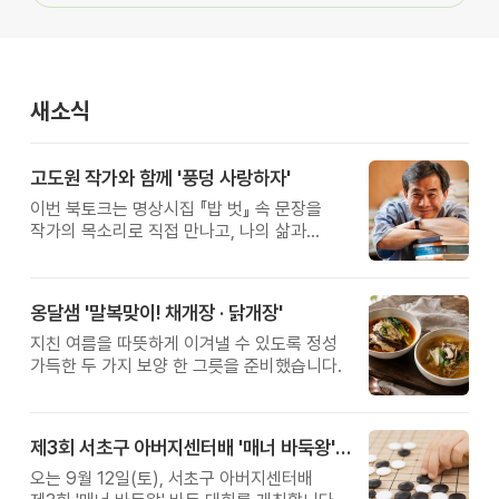
새소식
고도원 작가와 함께 '풍덩 사랑하자'
이번 북토크는 명상시집 『밥 벗』 속 문장을
작가의 목소리로 직접 만나고, 나의 삶과
관계를 잠시 돌아보는 시간입니다.
옹달샘 '말복맞이! 채개장 · 닭개장'
지친 여름을 따뜻하게 이겨낼 수 있도록 정성
가득한 두 가지 보양 한 그릇을 준비했습니다.
제3회 서초구 아버지센터배 '매너 바둑왕' 대회
오는 9월 12일(토), 서초구 아버지센터배