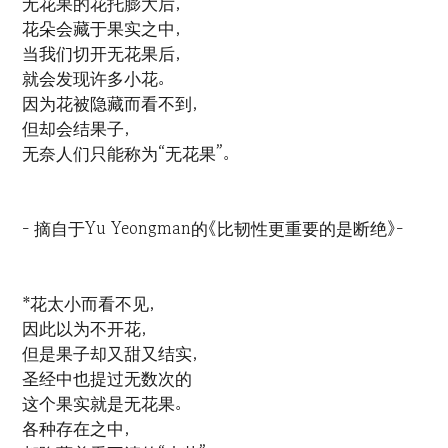
无花果的花托膨大后，
花朵会藏于果实之中，
当我们切开无花果后，
就会发现许多小花。
因为花被隐藏而看不到，
但却会结果子，
无奈人们只能称为“无花果”。
- 摘自于Yu Yeongman的《比韧性更重要的是断绝》-
*花太小而看不见，
因此以为不开花，
但是果子却又甜又结实，
圣经中也提过无数次的
这个果实就是无花果。
各种存在之中，