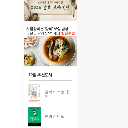
사람살리는 '말복' 보양 밥상
옹달샘 닭개장&채개장
한정수량
12월 추천도서
끝까지 쓰는 용
기
영양의 비밀