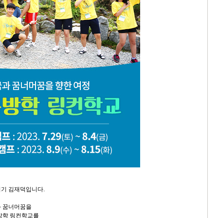
지기 김재덕입니다.
과 꿈너머꿈을
방학 링컨학교를