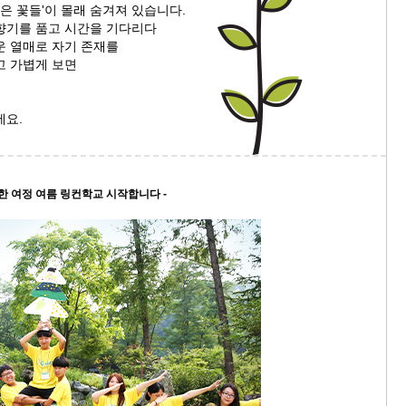
작은 꽃들'이 몰래 숨겨져 있습니다.
향기를 품고 시간을 기다리다
9/
운 열매로 자기 존재를
고 가볍게 보면
스
10
세요.
크
10
한 여정 여름 링컨학교 시작합니다 -
1
10
11
크
12