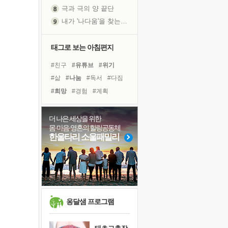
극과 극의 양 끝단
내가 '나다움'을 찾는 길
피해 갈 수 없는 사건들
처음 손을 잡았던 날
태그로 보는 아침편지
꿈이 실제가 되는 것
#친구
#유튜브
#위기
'말 타는 법'을 먼저
#삶
#나눔
#독서
#다짐
아픈 아버지를 위한 공간 설계
#희망
#경험
#계획
졸업식 사진을 보며
#리더
#면역력
#사람
극심한 변비, 어깨결림, 수면 장애
#비전캠프
#힐링
#도움
더 나은 세상을 위한
보고 싶은 어머니
몸·마음·영혼의 힐링공동체
#명상
#극복
#독서캠프
마음이 멈춰 버린 곳
한울타리 소울패밀리
#선택
#바이러스
유년 시절의 부산 영도 바다
#링컨학교
#건강
못된 꼰대들
#아이들
희망이란
'모른다'는 것
귀를 열고 마음을 내어주고
옹달샘 프로그램
영적 성장의 여정