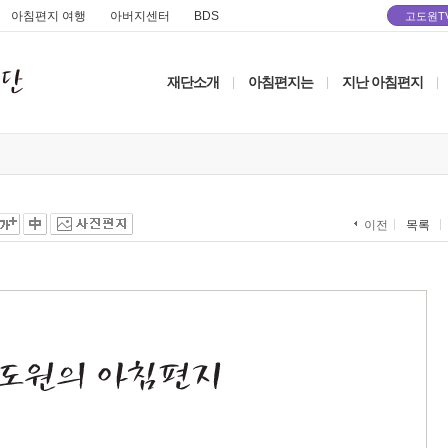
아침편지 여행
아버지센터
BDS
고도원T
재단소개
아침편지는
지난 아침편지
|
|
|
목록
이전