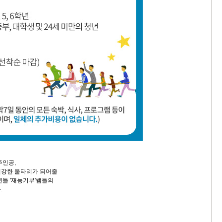
주인공,
건강한 울타리가 되어줄
년들 '재능기부'쌤들의
.