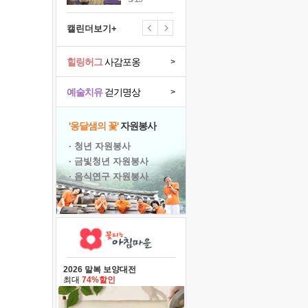
캘린더보기+
힐링허그
사감포옹
>
예술치유
걷기명상
>
'옹달샘의 꽃'
자원봉사
· 청년 자원봉사
· 금빛청년 자원봉사
· 음식연구 자원봉사
2026 말복 보양대전
최대
74%할인