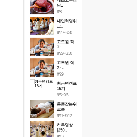
행복한가족
태초고추장
행복한가
여행
담..
여행
24~9/26
8/8
9/24~9/26
건강명상법
내면혁명워
건강명상
..
크..
스..
/9~10/10
8/29~8/30
10/9~10/10
내면혁명워
고도원 작
내면혁명
..
가 ..
크..
/17~10/18
8/29~8/30
10/17~10/18
황금변캠프
고도원 작
황금변캠
7기
가 ..
17기
/30~10/31
8/29
10/30~10/31
통증잡는워
황금변캠프
통증잡는
크숍
16기
크숍
/7~11/8
9/5~9/6
11/7~11/8
내면혁명워
통증잡는워
내면혁명
..
크숍
크..
/12~12/13
9/11~9/12
12/12~12/13
하루명상
[250..
9/19