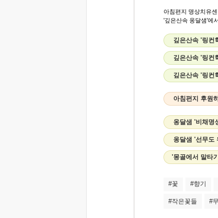
아침편지 명상치유센
'깊은산속 옹달샘'에서.
깊은산속 '링컨학
깊은산속 '링컨
깊은산속 '링컨
아침편지 후원
옹달샘 '비채명
옹달샘 '선무도
'몽골에서 말타기
#꽃
#향기
#작은꽃들
#