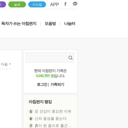
V
솔패
더드림
독자가 쓰는 아침편지
모음방
나눔터
|
|
다음
현재 아침편지 가족은
4,042,955 명
입니다.
로그인
|
가족되기
아침편지 랭킹
장 건강이 중요한 이유
신의 음성을 듣는다
흙이 된 몸으로 출근하는 여자