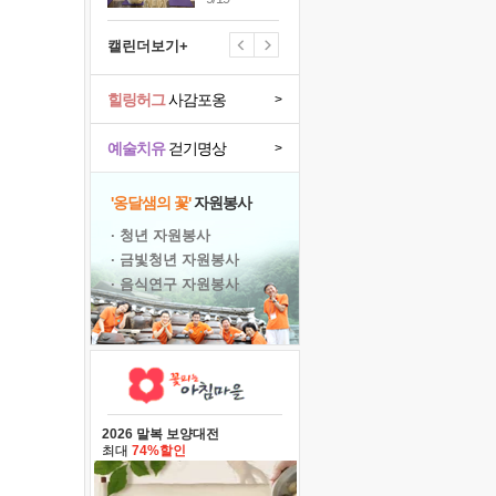
캘린더보기+
힐링허그
사감포옹
>
예술치유
걷기명상
>
'옹달샘의 꽃'
자원봉사
· 청년 자원봉사
· 금빛청년 자원봉사
· 음식연구 자원봉사
2026 말복 보양대전
최대
74%할인