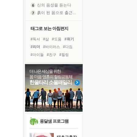
흙이 된 몸으로 출근하는 여자
극과 극의 양 끝단
내가 '나다움'을 찾는 길
피해 갈 수 없는 사건들
태그로 보는 아침편지
처음 손을 잡았던 날
#독서
#삶
#도움
#위기
꿈이 실제가 되는 것
#리더
#바이러스
#다짐
'말 타는 법'을 먼저
#아이들
#친구
#힐링
졸업식 사진을 보며
#독서캠프
#건강
아픈 아버지를 위한 공간 설계
#유튜브
#선택
#나눔
더 나은 세상을 위한
극심한 변비, 어깨결림, 수면 장애
몸·마음·영혼의 힐링공동체
#희망
#링컨학교
보고 싶은 어머니
한울타리 소울패밀리
#비전캠프
#사람
#극복
유년 시절의 부산 영도 바다
#명상
#면역력
#경험
못된 꼰대들
#계획
거울 속의 나
희망이란
'모른다'는 것
옹달샘 프로그램
귀를 열고 마음을 내어주고