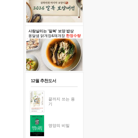
사람살리는 '말복' 보양 밥상
옹달샘 닭개장&채개장
한정수량
12월 추천도서
끝까지 쓰는 용
기
영양의 비밀