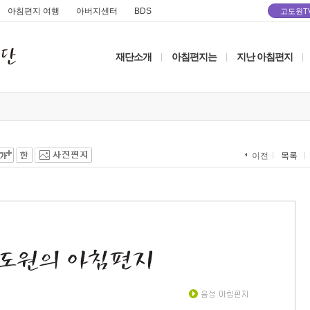
아침편지 여행
아버지센터
BDS
고도원T
재단소개
아침편지는
지난 아침편지
|
|
|
목록
이전