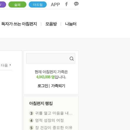
V
솔패
더드림
독자가 쓰는 아침편지
모음방
나눔터
|
|
다음
현재 아침편지 가족은
4,043,008 명
입니다.
로그인
|
가족되기
아침편지 랭킹
영적 성장의 여정
장 건강이 중요한 이유
신의 음성을 듣는다