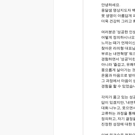
안녕하세요.
옹달샘 명상지도자 
뭇 생명이 아름답게 
더욱 건강히 그리고 
여러분은 '성공한 인
어떻게 정의하시나요
느끼는 때가 언제이
찾아온 라의형 대표님
부르는 내면혁명' 워
경험하면서 '성공'이
아니라 '즐겁고, 유쾌
풍요롭게 살아가는 것
온몸과 마음으로 받아
그 과정에서 마음이 
경험을 할 수 있었습
각자가 품고 있는 성
답이 있겠지만, '내
대화 나누고, 웃으면
교류하는 과정을 통해
정의하고, 자기 결정을
진정한 성장에 대한 
이번 워크숍을 전적