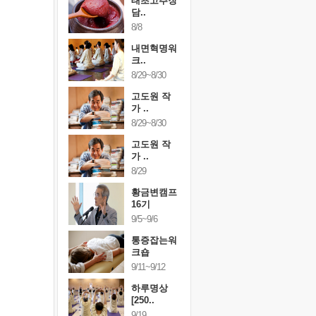
행복한가족
태초고추장
행복한가
여행
담..
여행
24~9/26
8/8
9/24~9/26
건강명상법
내면혁명워
건강명상
..
크..
스..
/9~10/10
8/29~8/30
10/9~10/10
내면혁명워
고도원 작
내면혁명
..
가 ..
크..
/17~10/18
8/29~8/30
10/17~10/18
황금변캠프
고도원 작
황금변캠
7기
가 ..
17기
/30~10/31
8/29
10/30~10/31
통증잡는워
황금변캠프
통증잡는
크숍
16기
크숍
/7~11/8
9/5~9/6
11/7~11/8
내면혁명워
통증잡는워
내면혁명
..
크숍
크..
/12~12/13
9/11~9/12
12/12~12/13
하루명상
[250..
9/19