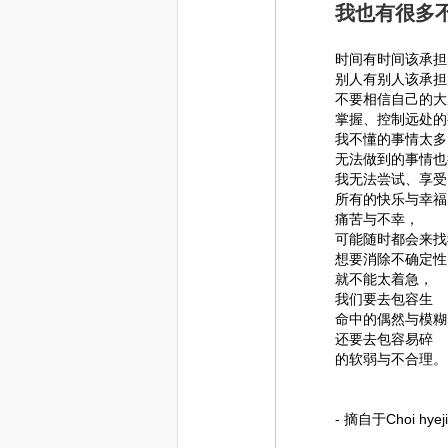
我也有很多
时间有时间该承担
别人有别人该承担
不要相信自己的大
掌握、控制远处的
我不懂的事情太多
无法做到的事情也
我无法尝试、享受
所有的快乐与幸福
痛苦与不幸，
可能随时都会来找
想要消除不确定性
就不能太着急，
我们要去包容生
命中的偶然与模糊
还要去包容易碎
的软弱与不合理。
- 摘自于Choi h