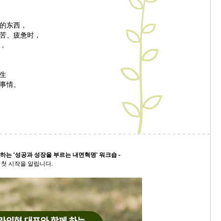
9/
的东西，
苦、疲惫时，
스
，
10
生
크
事情。
10
1
10
11
 하는 '성공과 성장을 부르는 내면혁명' 워크숍 -
첫 시작을 알립니다.
크
12