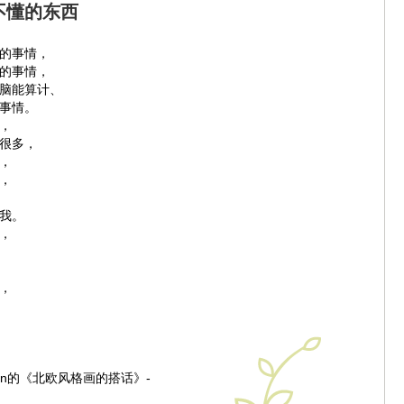
不懂的东西
的事情，
的事情，
脑能算计、
事情。
，
很多，
，
，
我。
，
，
yejin的《北欧风格画的搭话》-