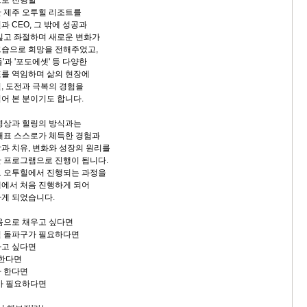
 제주 오투힐 리조트를
 CEO, 그 밖에 성공과
잃고 좌절하며 새로운 변화가
크숍으로 희망을 전해주었고,
'과 '포도에셋' 등 다양한
를 역임하며 삶의 현장에
, 도전과 극복의 경험을
어 본 분이기도 합니다.
명상과 힐링의 방식과는
대표 스스로가 체득한 경험과
과 치유, 변화와 성장의 원리를
한 프로그램으로 진행이 됩니다.
도 오투힐에서 진행되는 과정을
에서 처음 진행하게 되어
게 되었습니다.
움으로 채우고 싶다면
설 돌파구가 필요하다면
하고 싶다면
 한다면
자 한다면
가 필요하다면