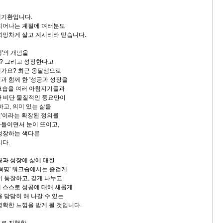
백기환입니다.
피어나는 계절에 여러분도
희망차게 살고 계시리라 믿습니다.
생'의 개념을
? 그리고 성장한다고
신가요? 최근 옹달샘으로
과 함께 한 '성공과 성장을
크숍을 여러 아침지기들과
란 비단 물질적인 풍요만이
하고, 의미 있는 삶을
'이라는 확장된 정의를
들이면서 눈이 뜨이고,
성장하는 색다른
니다.
공과 성장에 삶에 대한
면혁명' 워크숍에서는 즐겁게
서 통찰하고, 깊게 나누고
 스스로 성공에 대해 새롭게
 당당히 해 나갈 수 있는
명확한 느낌을 받게 될 것입니다.
으로 진행할