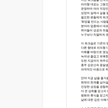
라의형 대표는 그동안
운영하며 여러 직장인과
성장의 길에서 길을 
필요한 분들에게 워
'희망을 만드는 사람들
분야의 업종에서 대표
뛰어들어 성공과 좌절
누구보다 치열하게 겪
이 워크숍은 기존의 
다른 형태로 라의형 
지혜를 바탕으로 명상
녹여낸 즐겁고 유쾌
또한 지금까지 제주
충주 깊은산속 옹달샘
파격적인 비용으로 하
만약 지금 삶을 즐거
현재의 한계를 넘어
진정한 성장을 경험
더 큰 성취를 얻고자
평화와 휴식을 얻고
삶에 대한 깊은 이해