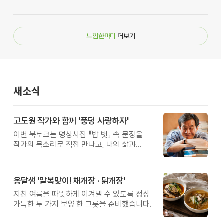
느낌한마디
더보기
새소식
고도원 작가와 함께 '풍덩 사랑하자'
이번 북토크는 명상시집 『밥 벗』 속 문장을
작가의 목소리로 직접 만나고, 나의 삶과
관계를 잠시 돌아보는 시간입니다.
옹달샘 '말복맞이! 채개장 · 닭개장'
지친 여름을 따뜻하게 이겨낼 수 있도록 정성
가득한 두 가지 보양 한 그릇을 준비했습니다.