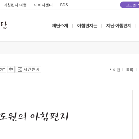
아침편지 여행
아버지센터
BDS
고도원T
재단소개
아침편지는
지난 아침편지
|
|
|
목록
이전