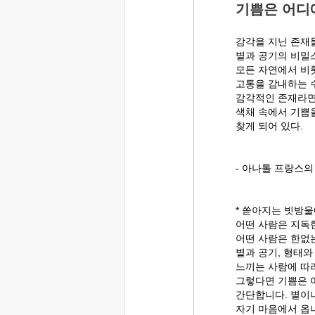
기쁨은 어디
감각을 지닌 존재
볕과 공기의 비밀
모든 자연에서 비
고통을 감내하는 
감각적인 존재라면
색채 속에서 기쁨
찾게 되어 있다.
- 아나톨 프랑스의
* 쏟아지는 빗방
어떤 사람은 지독
어떤 사람은 한없
볕과 공기, 형태
느끼는 사람에 따
그렇다면 기쁨은 
간단합니다. 볕이
자기 마음에서 옵