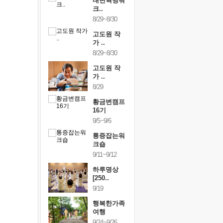
링컨학교
내면혁명워
링컨학교
니..
크..
미니..
/3~10/5
8/29~8/30
10/3~10/5
건강명상법
고도원 작
건강명상
..
가 ..
스..
/9~10/10
8/29~8/30
10/9~10/10
내면혁명워
고도원 작
내면혁명
..
가 ..
크..
/17~10/18
8/29
10/17~10/18
황금변캠프
황금변캠프
황금변캠
7기
16기
17기
/30~10/31
9/5~9/6
10/30~10/31
통증잡는워
통증잡는워
통증잡는
크숍
크숍
크숍
/7~11/8
9/11~9/12
11/7~11/8
내면혁명워
하루명상
내면혁명
..
[250..
크..
/12~12/13
9/19
12/12~12/13
행복한가족
여행
9/24~9/26