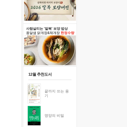
사람살리는 '말복' 보양 밥상
옹달샘 닭개장&채개장
한정수량
12월 추천도서
끝까지 쓰는 용
기
영양의 비밀