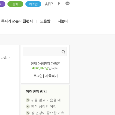
V
솔패
더드림
독자가 쓰는 아침편지
모음방
나눔터
|
|
다음
현재 아침편지 가족은
4,043,017 명
입니다.
로그인
|
가족되기
아침편지 랭킹
영적 성장의 여정
장 건강이 중요한 이유
신의 음성을 듣는다