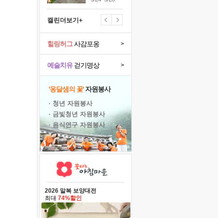
캘린더보기+
힐링허그
사감포옹
>
예술치유
걷기명상
>
'옹달샘의 꽃'
자원봉사
· 청년 자원봉사
· 금빛청년 자원봉사
· 음식연구 자원봉사
2026 말복 보양대전
최대
74%할인