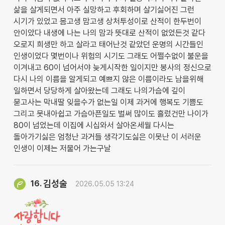
삶을 살게되면서 아주 실망하고 후회하며 살기싫어진 그런
시기가 있었고 몸고생 맘고생 상처투성이로 산적이 한두번이
안이았다 내생에 나는 나의 맘과 뜻대로 산적이 없었든것 같다
오로지 희생만 하고 살라고 태어난것 같았던 운명의 시간들인
인생이었다 몇번이나 위험의 시기도 그래도 어쩔수없이 불운을
이겨내고 60이 넘어서야 늦게시작한 일이지만 봉사의 정신으로
다시 나의 이름을 알게되고 예쁘지 않은 이름이라도 남을위해
일하면서 당당하게 살아왔는데 그래도 나의가슴에 깊이
묻고사는 막내딸 잊을수가 없는일 이제 과거에 행복도 기쁨도
그리고 못내아쉽고 가슴아픈일도 벌써 많이도 흘렀건만 나이가
80이 넘었는데 이집에 시십와서 살아온세월 다시는
돌아가기싫은 엄청난 과거들 생각기도싫은 이못난 이 서러운
인생이 이제는 저물어 가는구날
김성술
16.
2026.05.05 13:24