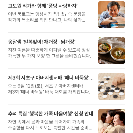
고도원 작가와 함께 '풍덩 사랑하자'
이번 북토크는 명상시집 『밥 벗』 속 문장을
작가의 목소리로 직접 만나고, 나의 삶과
관계를 잠시 돌아보는 시간입니다.
옹달샘 '말복맞이! 채개장 · 닭개장'
지친 여름을 따뜻하게 이겨낼 수 있도록 정성
가득한 두 가지 보양 한 그릇을 준비했습니다.
제3회 서초구 아버지센터배 '매너 바둑왕' 대회
오는 9월 12일(토), 서초구 아버지센터배
제3회 '매너 바둑왕' 바둑 대회를 개최합니다.
추석 특집 '행복한 가족 마음여행' 신청 안내
자연 속에서 몸과 마음을 쉬어가며 가족의
소중함을 다시 느껴보는 특별한 시간을 준비해