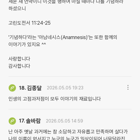
세운 새 언약이니 이것을 행하여 마실 때마다 나를 기념하라
하셨으니
고린도전서 11:24-25
​'기념하다'라는 '아남네시스(Anamnesis)'는 또한 함께의
이야기가 있지요 ^^
사랑합니다
감사합니다
김종달
18.
2026.05.05 19:23
인생의 고점과저점이 모두 이야기의 재료입니다
솔바람
17.
2026.05.05 14:59
난 아주 옛날 과거에는 참 소담하고 자유롭고 만족하며 살다가
나의 이름이 없서지고 누구의 누구가 일상이되어 너무달라진