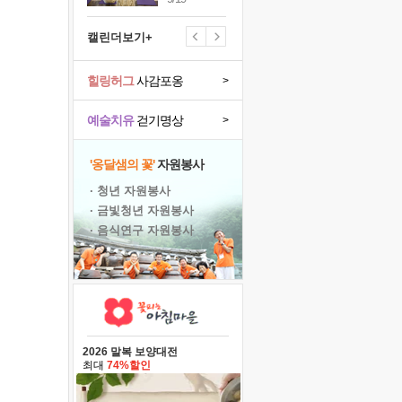
캘린더보기+
힐링허그
사감포옹
>
예술치유
걷기명상
>
'옹달샘의 꽃'
자원봉사
· 청년 자원봉사
· 금빛청년 자원봉사
· 음식연구 자원봉사
2026 말복 보양대전
최대
74%할인