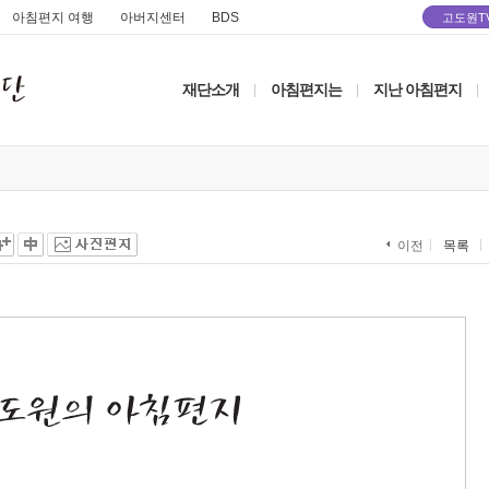
아침편지 여행
아버지센터
BDS
고도원T
재단소개
아침편지는
지난 아침편지
|
|
|
목록
이전