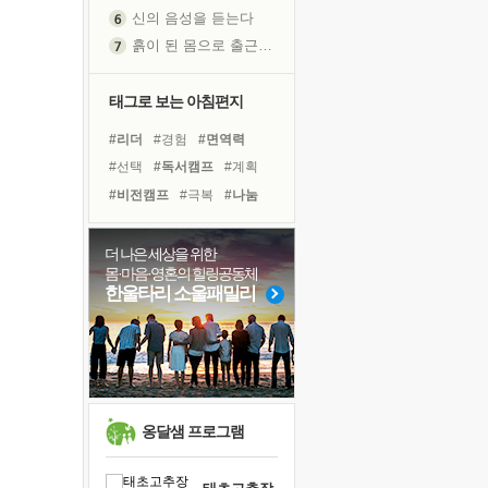
흙이 된 몸으로 출근하는 여자
극과 극의 양 끝단
내가 '나다움'을 찾는 길
피해 갈 수 없는 사건들
태그로 보는 아침편지
처음 손을 잡았던 날
#리더
#경험
#면역력
꿈이 실제가 되는 것
#선택
#독서캠프
#계획
'말 타는 법'을 먼저
#비전캠프
#극복
#나눔
졸업식 사진을 보며
#희망
#링컨학교
#도움
아픈 아버지를 위한 공간 설계
#위기
#사람
#친구
더 나은 세상을 위한
극심한 변비, 어깨결림, 수면 장애
몸·마음·영혼의 힐링공동체
#건강
#다짐
#힐링
#삶
보고 싶은 어머니
한울타리 소울패밀리
#바이러스
#독서
유년 시절의 부산 영도 바다
#아이들
#유튜브
#명상
못된 꼰대들
거울 속의 나
희망이란
'모른다'는 것
옹달샘 프로그램
귀를 열고 마음을 내어주고