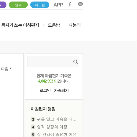
V
솔패
더드림
독자가 쓰는 아침편지
모음방
나눔터
|
|
다음
현재 아침편지 가족은
4,042,993 명
입니다.
로그인
|
가족되기
아침편지 랭킹
영적 성장의 여정
장 건강이 중요한 이유
신의 음성을 듣는다