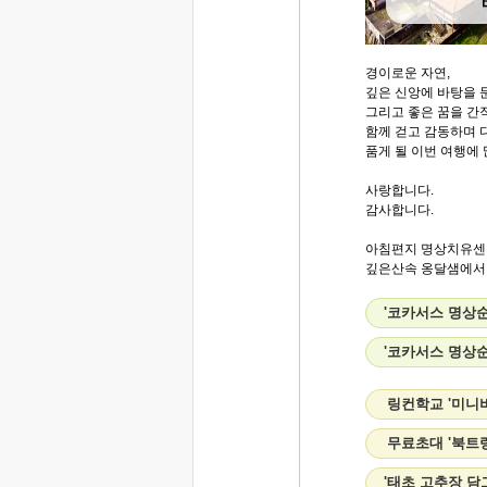
경이로운 자연,
깊은 신앙에 바탕을 둔
그리고 좋은 꿈을 간
함께 걷고 감동하며 
품게 될 이번 여행에
사랑합니다.
감사합니다.
아침편지 명상치유센
깊은산속 옹달샘에서..
'코카서스 명상
'코카서스 명상
링컨학교 '미니
무료초대 '북트
'태초 고추장 담