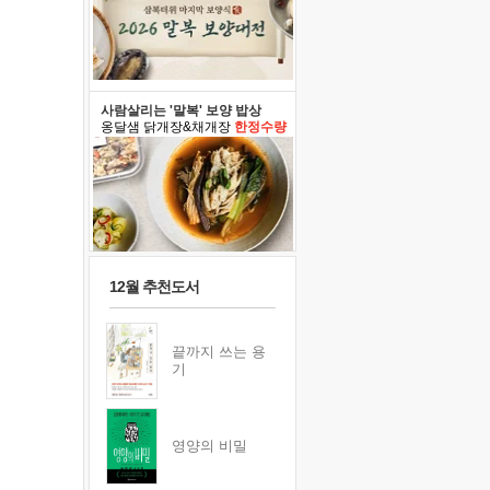
사람살리는 '말복' 보양 밥상
옹달샘 닭개장&채개장
한정수량
12월 추천도서
끝까지 쓰는 용
기
영양의 비밀