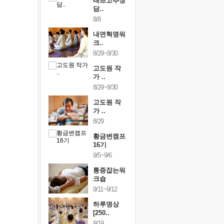
행복한가족
태초고추장
행복한가
여행
담..
여행
24~9/26
8/8
9/24~9/26
건강명상법
내면혁명워
건강명상
..
크..
스..
/9~10/10
8/29~8/30
10/9~10/10
내면혁명워
고도원 작
내면혁명
..
가 ..
크..
/17~10/18
8/29~8/30
10/17~10/18
황금변캠프
고도원 작
황금변캠
7기
가 ..
17기
/30~10/31
8/29
10/30~10/31
통증잡는워
황금변캠프
통증잡는
크숍
16기
크숍
/7~11/8
9/5~9/6
11/7~11/8
내면혁명워
통증잡는워
내면혁명
..
크숍
크..
/12~12/13
9/11~9/12
12/12~12/13
하루명상
[250..
9/19