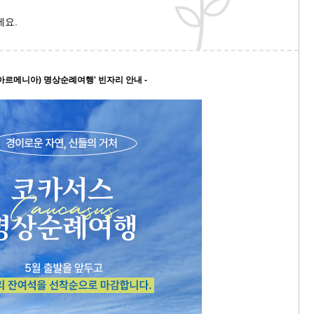
세요.
9/
스
10
아르메니아) 명상순례여행' 빈자리 안내 -
크
10
1
10
11
크
12