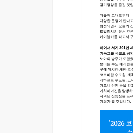
걷기명상을 즐길 것
더불어 고대로부터
다양한 문명이 만나
형성되면서 오늘의 감
트빌리시의 유서 깊
케이블카를 타고서 
이어서 서기 301년 
기독교를 국교로 공인
노아의 방주가 도달
보이는 수도 예레반을
곳에 위치한 세반 호
코르비랍 수도원, 계
게하르트 수도원, 고
가르니 신전 등을 걷
에치미아진을 탐방하
지켜낸 신앙심을 느
기회가 될 것입니다.