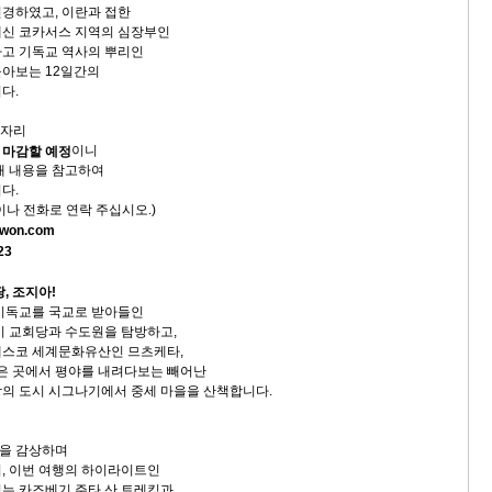
경하였고, 이란과 접한
대신 코카서스 지역의 심장부인
고 기독교 역사의 뿌리인
아보는 12일간의
다.
빈자리
이니
 마감할 예정
래 내용을 참고하여
다.
이나 전화로 연락 주십시오.)
owon.com
23
, 조지아!
기독교를 국교로 받아들인
기 교회당과 수도원을 탐방하고,
네스코 세계문화유산인 므츠케타,
높은 곳에서 평야를 내려다보는 빼어난
의 도시 시그나기에서 중세 마을을 산책합니다.
을 감상하며
, 이번 여행의 하이라이트인
는 카즈베기 주타 산 트레킹과