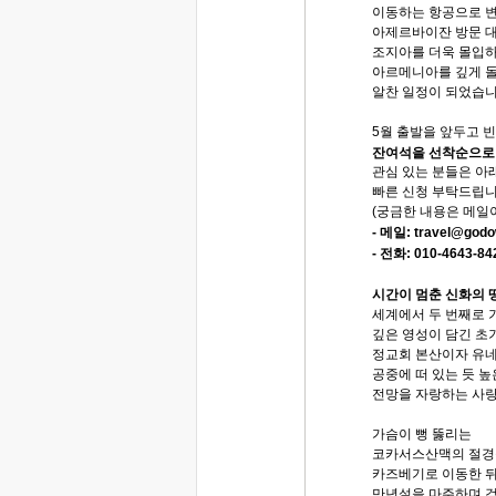
이동하는 항공으로 변
아제르바이잔 방문 
조지아를 더욱 몰입하
아르메니아를 깊게 돌
알찬 일정이 되었습니
5월 출발을 앞두고 
잔여석을 선착순으로
관심 있는 분들은 아
빠른 신청 부탁드립니
(궁금한 내용은 메일
- 메일: travel@god
- 전화: 010-4643-84
시간이 멈춘 신화의 땅
세계에서 두 번째로 
깊은 영성이 담긴 초
정교회 본산이자 유
공중에 떠 있는 듯 
전망을 자랑하는 사랑
가슴이 뻥 뚫리는
코카서스산맥의 절경
카즈베기로 이동한 뒤
만년설을 마주하며 걷