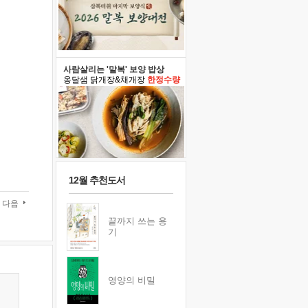
사람살리는 '말복' 보양 밥상
옹달샘 닭개장&채개장
한정수량
12월 추천도서
다음
끝까지 쓰는 용
기
영양의 비밀