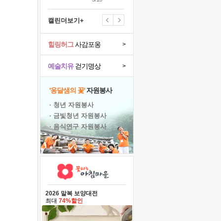
캘린더보기+
힐링허그
사감포옹
>
예술치유
걷기명상
>
'옹달샘의 꽃'
자원봉사
· 청년 자원봉사
· 금빛청년 자원봉사
· 음식연구 자원봉사
2026 말복 보양대전
최대
74%할인