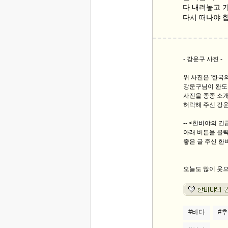
다 내려놓고 
다시 떠나야 
- 강운구 사진 -
위 사진은 '한국
강운구님이 완도
사진을 종종 소
허락해 주신 강
-- <한비야의 
아래 버튼을 클
좋은 글 주신 
오늘도 많이 웃
#바다
#