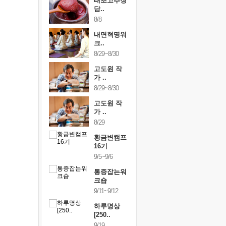
행복한가족
태초고추장
행복한가
여행
담..
여행
24~9/26
8/8
9/24~9/26
건강명상법
내면혁명워
건강명상
..
크..
스..
/9~10/10
8/29~8/30
10/9~10/10
내면혁명워
고도원 작
내면혁명
..
가 ..
크..
/17~10/18
8/29~8/30
10/17~10/18
황금변캠프
고도원 작
황금변캠
7기
가 ..
17기
/30~10/31
8/29
10/30~10/31
통증잡는워
황금변캠프
통증잡는
크숍
16기
크숍
/7~11/8
9/5~9/6
11/7~11/8
내면혁명워
통증잡는워
내면혁명
..
크숍
크..
/12~12/13
9/11~9/12
12/12~12/13
하루명상
[250..
9/19