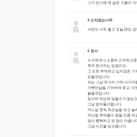
그가 있기에 제 삶은 기쁨이 
4 소리없는나무
사진도 너무 좋고 오늘 詩도 
5 천사
누구에게나 소중히 간직하고푼
추억 한가지는 있겠지요.
그 또한 추억하고 십지않은 기
있을것입니다.
저는 그냥 두가지 기억 다가지
기뻣던날을 기억하며 웃고, 아
울을것입니다.
잊으려 하는데 잊을수가 없는
그냥 받아들이렵니다.
어느날 문득 제모습을 보고 놀
지난일 추억할수 없을 만큼 지금
많이 행복하고 또 많이 아픕니다
그냥 시간을 믿으렵니다.