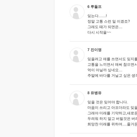
6 루돌프
잊는다........!
정말 고통 스런 일 이겠죠?
그래도 때가 되면은....
다시 시작을~~
7 진이영
잊을려고 애를 쓰면서도 잊지를
고통을 느끼면서 애써 참으면서 
억이 아닐까 싶네요....
주말에 바다를 거닐고 싶은 생각
8 유병유
잊을 것은 잊어야 합니다.
마음이 쓰리고 아프더라도 잊을
그래야 미래를 기약하고,새로운
두려워 하지 말고 버릴것은 버
희망찬 미래를 위하여.....줄거