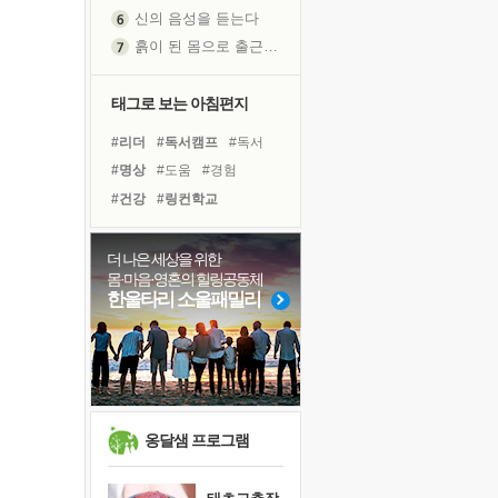
신의 음성을 듣는다
흙이 된 몸으로 출근하는 여자
극과 극의 양 끝단
내가 '나다움'을 찾는 길
태그로 보는 아침편지
피해 갈 수 없는 사건들
#리더
#독서캠프
#독서
처음 손을 잡았던 날
#명상
#도움
#경험
꿈이 실제가 되는 것
#건강
#링컨학교
'말 타는 법'을 먼저
#유튜브
#나눔
아픈 아버지를 위한 공간 설계
#비전캠프
#위기
#극복
더 나은 세상을 위한
졸업식 사진을 보며
몸·마음·영혼의 힐링공동체
#친구
#바이러스
극심한 변비, 어깨결림, 수면 장애
한울타리 소울패밀리
#면역력
#힐링
#희망
보고 싶은 어머니
#선택
#다짐
#아이들
마음이 멈춰 버린 곳
#사람
#계획
#삶
유년 시절의 부산 영도 바다
못된 꼰대들
희망이란
옹달샘 프로그램
'모른다'는 것