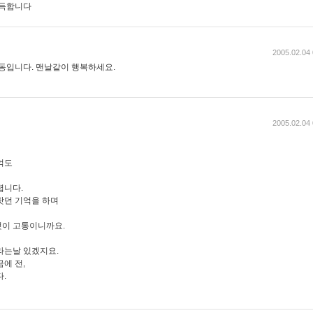
가득합니다
2005.02.04 
감동입니다. 맨날같이 행복하세요.
2005.02.04 
억도
렵니다.
팟던 기억을 하며
것이 고통이니까요.
라는날 있겠지요.
에 전,
.