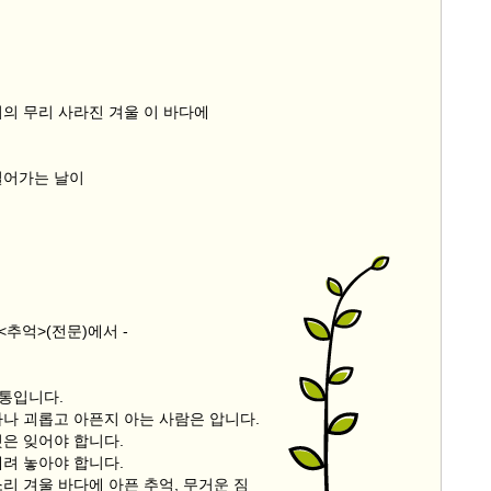
9/
스
녀의 무리 사라진 겨울 이 바다에
10
크
걸어가는 날이
10
1
10
<추억>(전문)에서 -
11
크
고통입니다.
12
마나 괴롭고 아픈지 아는 사람은 압니다.
것은 잊어야 합니다.
내려 놓아야 합니다.
리 겨울 바다에 아픈 추억, 무거운 짐