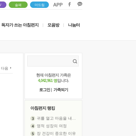
V
솔패
더드림
독자가 쓰는 아침편지
모음방
나눔터
|
|
다음
현재 아침편지 가족은
4,042,961 명
입니다.
로그인
|
가족되기
아침편지 랭킹
귀를 열고 마음을 내어주고
영적 성장의 여정
장 건강이 중요한 이유