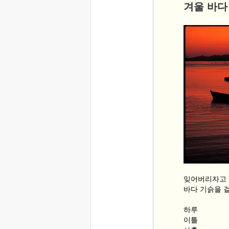
겨울 바다
잊어버리자고
바다 기슭을 
하루
이틀