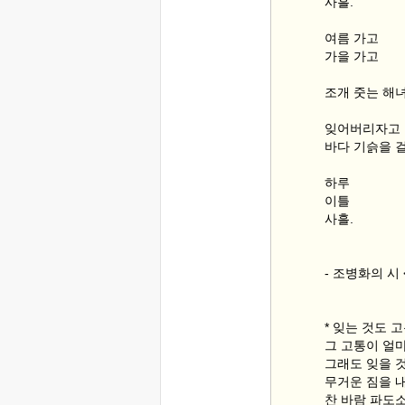
사흘.
여름 가고
가을 가고
조개 줏는 해
잊어버리자고
바다 기슭을 
하루
이틀
사흘.
- 조병화의 시 
* 잊는 것도 
그 고통이 얼
그래도 잊을 
무거운 짐을 
찬 바람 파도소