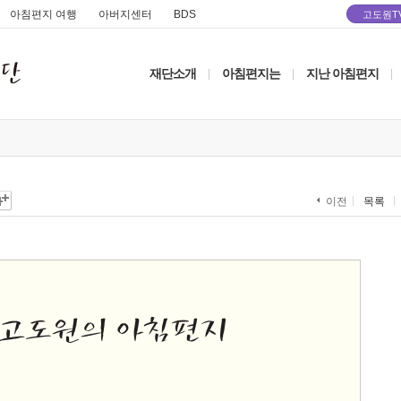
아침편지 여행
아버지센터
BDS
고도원T
재단소개
아침편지는
지난 아침편지
|
|
|
목록
이전