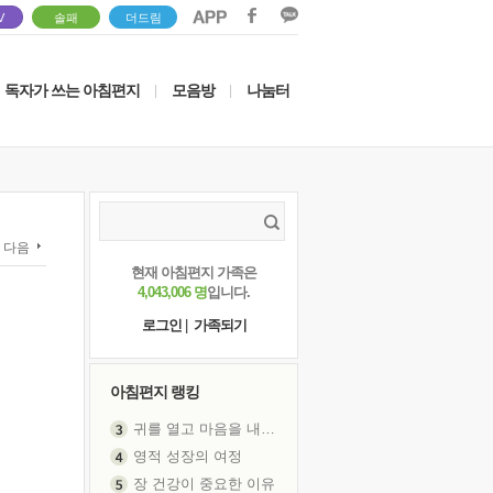
V
솔패
더드림
독자가 쓰는 아침편지
모음방
나눔터
|
|
다음
현재 아침편지 가족은
4,043,006 명
입니다.
로그인
|
가족되기
아침편지 랭킹
귀를 열고 마음을 내어주고
영적 성장의 여정
장 건강이 중요한 이유