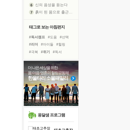
신의 음성을 듣는다
흙이 된 몸으로 출근하는 여자
극과 극의 양 끝단
내가 '나다움'을 찾는 길
태그로 보는 아침편지
피해 갈 수 없는 사건들
#독서캠프
#도움
#선택
처음 손을 잡았던 날
#리더
#아이들
#힐링
꿈이 실제가 되는 것
#극복
#위기
#독서
'말 타는 법'을 먼저
#희망
#유튜브
#명상
졸업식 사진을 보며
#건강
#링컨학교
#사람
더 나은 세상을 위한
아픈 아버지를 위한 공간 설계
몸·마음·영혼의 힐링공동체
#다짐
#나눔
#경험
극심한 변비, 어깨결림, 수면 장애
한울타리 소울패밀리
#바이러스
#친구
#삶
보고 싶은 어머니
#비전캠프
#계획
유년 시절의 부산 영도 바다
#면역력
못된 꼰대들
거울 속의 나
희망이란
옹달샘 프로그램
'모른다'는 것