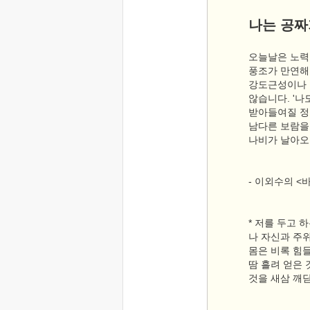
나는 공짜
오늘날은 노력
풍조가 만연해
강도근성이나 
않습니다. '
받아들여질 정
남다른 보람을
나비가 날아오
- 이외수의 <
* 저를 두고 
나 자신과 주위
몸은 비록 힘
땀 흘려 얻은
것을 새삼 깨