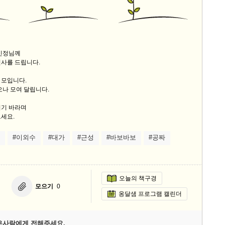
9/
스
김민정님께
10
인사를 드립니다.
크
 모입니다.
10
오나 모여 달립니다.
시기 바라며
1
세요.
10
#이외수
#대가
#근성
#바보바보
#공짜
11
오늘의 책구경
크
모으기
0
12
옹달샘 프로그램 캘린더
은사람에게 전해주세요.