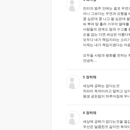
진리의 범주 안에는 결코 우연과
아니 그보다는 우연과 요행을 
콩 심은데 콩 나고 팥 심은데 
씨 뿌려 땀 흘려 가꾸어 열매를
사람들의 관계도 땀과 수고를
손을 잡는 다면 세상은 아름다
모두다 네가 책임지라는 소리
이제는 내가 책임지겠다는 마음
모두들 사랑과 평화를 전하는 하루
안녕히....
5 정하채
세상에 공짜는 없다는것
차라리 독약이라고 말하고 싶
평생 공든탑이 하루아침에 무
6 정하채
세상에 공짜가 없다는것을 절
우선은 달콤한것 같지만 독약