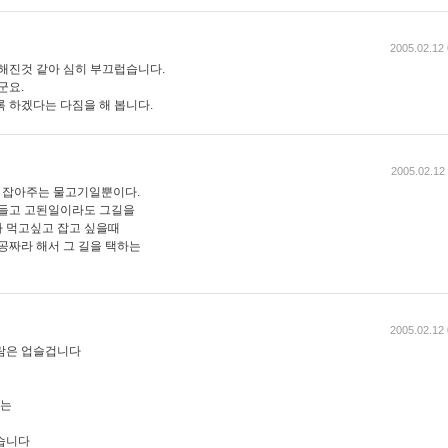
2005.02.12 
대해진것 같아 심히 부끄럽습니다.
군요.
록 하겠다는 다짐을 해 봅니다.
2005.02.12
는 잡아주는 물고기일뿐이다.
힘들고 고된일이라도 그길을
 먹고싶고 잡고 싶을때
공짜라 해서 그 길을 택하는
2005.02.12 
람은 업슬겁니다
있는
습니다