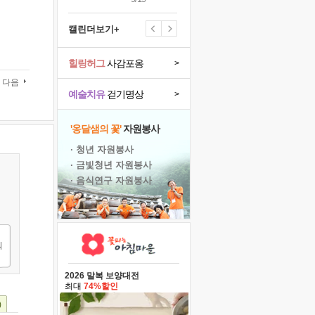
캘린더보기+
힐링허그
사감포옹
>
다음
예술치유
걷기명상
>
'옹달샘의 꽃'
자원봉사
· 청년 자원봉사
· 금빛청년 자원봉사
· 음식연구 자원봉사
2026 말복 보양대전
최대
74%할인
)