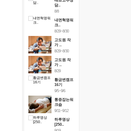
행복한가족
태초고추장
행복한가
여행
담..
여행
24~9/26
8/8
9/24~9/26
건강명상법
내면혁명워
건강명상
..
크..
스..
/9~10/10
8/29~8/30
10/9~10/10
내면혁명워
고도원 작
내면혁명
..
가 ..
크..
/17~10/18
8/29~8/30
10/17~10/18
황금변캠프
고도원 작
황금변캠
7기
가 ..
17기
/30~10/31
8/29
10/30~10/31
통증잡는워
황금변캠프
통증잡는
크숍
16기
크숍
/7~11/8
9/5~9/6
11/7~11/8
내면혁명워
통증잡는워
내면혁명
..
크숍
크..
/12~12/13
9/11~9/12
12/12~12/13
하루명상
[250..
9/19