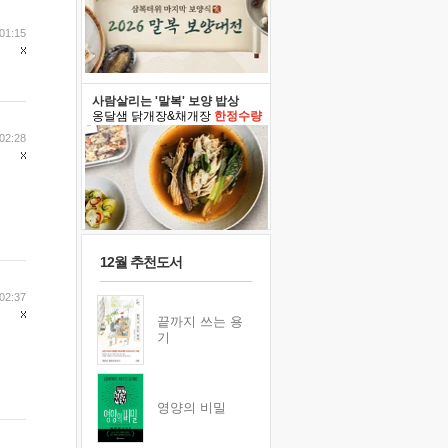
01:15
사람살리는 '말복' 보양 밥상
옹달샘 닭개장&채개장
한정수량
02:28
12월 추천도서
02:37
끝까지 쓰는 용
기
영양의 비밀