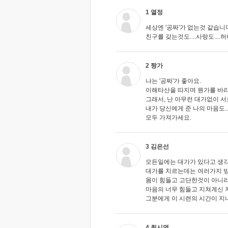
1 열정
세상엔 '공짜'가 없는것 같습니다.
친구를 갖는것도....사랑도....허
2 짱가
나는 '공짜'가 좋아요.
이해타산을 따지며 뭔가를 바라고
그래서, 난 아무런 대가없이 서
내가 당신에게 준 나의 마음도... 
모두 가져가세요.
3 김은선
모든일에는 대가가 있다고 생
대가를 치르는데는 여러가지 방
몸이 힘들고 고단한것이 아니라
마음의 너무 힘들고 지쳐계신 저
그분에게 이 시련의 시간이 지
4 최시영