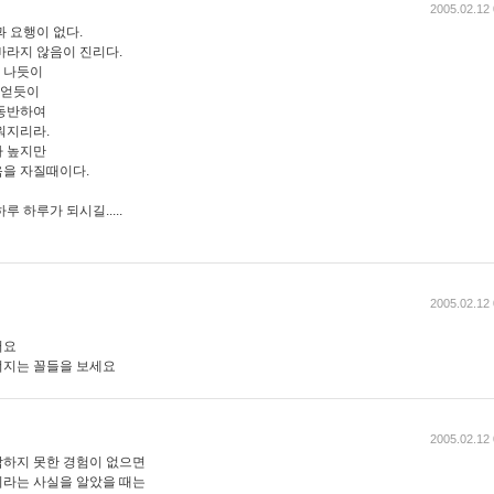
2005.02.12 
 요행이 없다.
바라지 않음이 진리다.
팥 나듯이
 얻듯이
 동반하여
워지리라.
가 높지만
을 자질때이다.
 하루가 되시길.....
2005.02.12 
어요
너지는 꼴들을 보세요
2005.02.12 
감하지 못한 경험이 없으면
이라는 사실을 알았을 때는