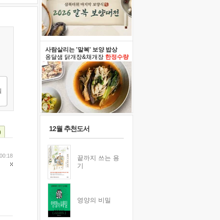
사람살리는 '말복' 보양 밥상
옹달샘 닭개장&채개장
한정수량
12월 추천도서
)
00:18
끝까지 쓰는 용
기
영양의 비밀