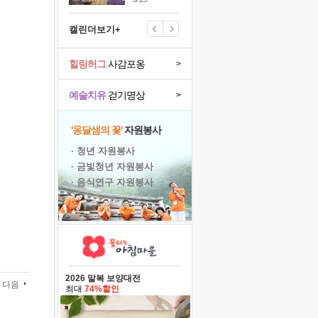
캘린더보기+
힐링허그
사감포옹
>
예술치유
걷기명상
>
'옹달샘의 꽃'
자원봉사
· 청년 자원봉사
· 금빛청년 자원봉사
· 음식연구 자원봉사
2026 말복 보양대전
다음
최대
74%할인