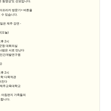
짧은 동영상'도 선보입니다.
9/
 아프리카 방문기> 버튼을
 수 있습니다.
스
내일은 제주 강연 -
10
연(오늘)
크
오후 2시
10
 군청 대회의실
 사람은 서로 만난다
, 인간개발연구원
1
10
)
오후 2시
11
대학 다목적관
어진다
, 제주교육대학교
크
12
는 아침편지 가족들의
대합니다.