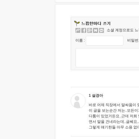
소셜 계정으로도 느
이름 :
비밀번호
1 설경아
바로 어제 직장에서 말싸움이 
이 글을 보는순간 저는..모든이
다툼이 있었거든요..근데 저희
면서 말을 건네라는데..글쎄요
그렇게 얘기한들 아무 소용 없