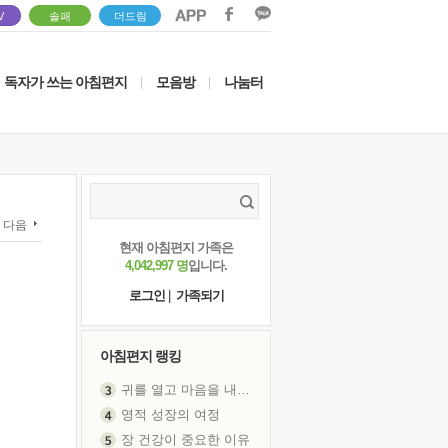
V
솔패
더드림
독자가 쓰는 아침편지
모음방
나눔터
|
|
다음
현재 아침편지 가족은
4,042,997 명
입니다.
로그인
|
가족되기
아침편지 랭킹
귀를 열고 마음을 내어주고
영적 성장의 여정
장 건강이 중요한 이유