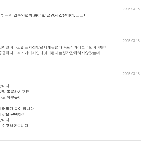
2005.03.18 
부 우익 일본인덜이 봐야 할 글인거 같은데여. ㅡㅡ+++
2005.03.18 
일이일어나고있는지정말로세계는넓다아프리카에한국인이어떻게
금하다아프리카에서인터넷이된다는생각감히하지않았는데....
2005.03.18 
습니다.
정말 훌륭하시구요.
바로 이분들이
 머리가 숙여 집니다.
 삶을 윤택하게
합니다.
요.수고하셨습니다.