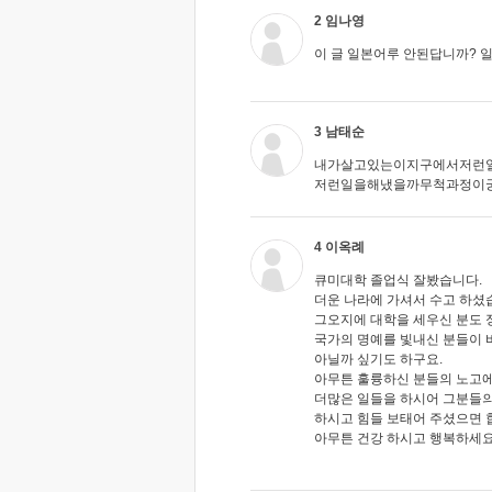
2 임나영
이 글 일본어루 안된답니까? 일
3 남태순
내가살고있는이지구에서저런
저런일을해냈을까무척과정이궁
4 이옥례
큐미대학 졸업식 잘봤습니다.
더운 나라에 가셔서 수고 하셨
그오지에 대학을 세우신 분도 
국가의 명예를 빛내신 분들이 
아닐까 싶기도 하구요.
아무튼 훌륭하신 분들의 노고에
더많은 일들을 하시어 그분들의
하시고 힘들 보태어 주셨으면 
아무튼 건강 하시고 행복하세