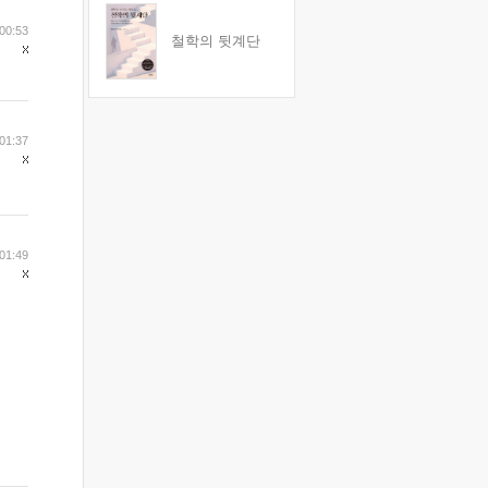
00:53
철학의 뒷계단
01:37
01:49