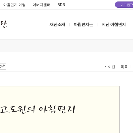
아침편지 여행
아버지센터
BDS
고도원T
재단소개
아침편지는
지난 아침편지
|
|
|
목록
이전