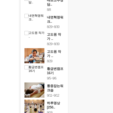
행복한가족
태초고추장
행복한가
여행
담..
여행
24~9/26
8/8
9/24~9/26
건강명상법
내면혁명워
건강명상
..
크..
스..
/9~10/10
8/29~8/30
10/9~10/10
내면혁명워
고도원 작
내면혁명
..
가 ..
크..
/17~10/18
8/29~8/30
10/17~10/18
황금변캠프
고도원 작
황금변캠
7기
가 ..
17기
/30~10/31
8/29
10/30~10/31
통증잡는워
황금변캠프
통증잡는
크숍
16기
크숍
/7~11/8
9/5~9/6
11/7~11/8
내면혁명워
통증잡는워
내면혁명
..
크숍
크..
/12~12/13
9/11~9/12
12/12~12/13
하루명상
[250..
9/19