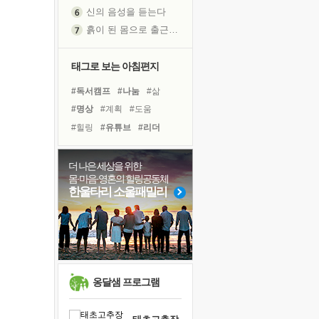
신의 음성을 듣는다
흙이 된 몸으로 출근하는 여자
극과 극의 양 끝단
내가 '나다움'을 찾는 길
태그로 보는 아침편지
피해 갈 수 없는 사건들
#독서캠프
#나눔
#삶
처음 손을 잡았던 날
#명상
#계획
#도움
꿈이 실제가 되는 것
#힐링
#유튜브
#리더
'말 타는 법'을 먼저
#희망
#바이러스
졸업식 사진을 보며
#아이들
#면역력
#사람
더 나은 세상을 위한
아픈 아버지를 위한 공간 설계
몸·마음·영혼의 힐링공동체
#선택
#독서
#비전캠프
극심한 변비, 어깨결림, 수면 장애
한울타리 소울패밀리
#위기
#극복
#링컨학교
보고 싶은 어머니
#건강
#경험
#다짐
유년 시절의 부산 영도 바다
#친구
못된 꼰대들
거울 속의 나
희망이란
옹달샘 프로그램
'모른다'는 것