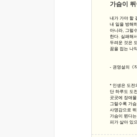
가슴이 뛰
내가 가야 할 
내 일을 방해
아니라, 그럴
한다. 실패해
두려운 것은 
꿈을 접는 나
- 권영설의《
* 인생은 도전
단 하루도 도
곳곳에 장애물
그럴수록 가슴
사명감으로 뛰
가슴이 뛴다는
피가 살아 있