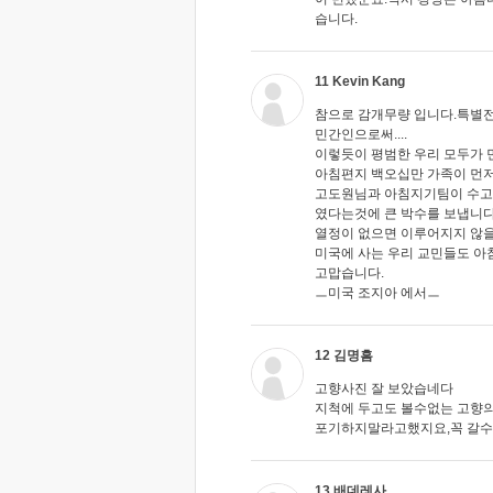
습니다.
11 Kevin Kang
참으로 감개무량 입니다.특별
민간인으로써....
이렇듯이 평범한 우리 모두가
아침편지 백오십만 가족이 먼저
고도원님과 아침지기팀이 수고
였다는것에 큰 박수를 보냅니다
열정이 없으면 이루어지지 않을
미국에 사는 우리 교민들도 아
고맙습니다.
ㅡ미국 조지아 에서ㅡ
12 김명흠
고향사진 잘 보았습네다
지척에 두고도 볼수없는 고향의
포기하지말라고했지요,꼭 갈수있다
13 배데레사