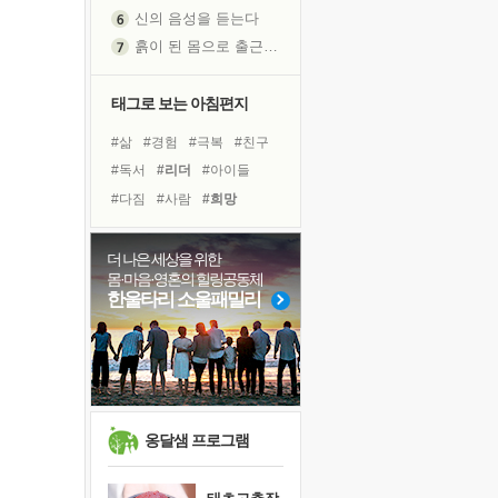
신의 음성을 듣는다
흙이 된 몸으로 출근하는 여자
극과 극의 양 끝단
내가 '나다움'을 찾는 길
태그로 보는 아침편지
피해 갈 수 없는 사건들
#삶
#경험
#극복
#친구
처음 손을 잡았던 날
#독서
#리더
#아이들
꿈이 실제가 되는 것
#다짐
#사람
#희망
'말 타는 법'을 먼저
#위기
#링컨학교
졸업식 사진을 보며
#유튜브
#명상
#힐링
더 나은 세상을 위한
아픈 아버지를 위한 공간 설계
몸·마음·영혼의 힐링공동체
#계획
#면역력
#도움
극심한 변비, 어깨결림, 수면 장애
한울타리 소울패밀리
#나눔
#바이러스
#선택
보고 싶은 어머니
#건강
#독서캠프
유년 시절의 부산 영도 바다
#비전캠프
못된 꼰대들
거울 속의 나
희망이란
옹달샘 프로그램
'모른다'는 것