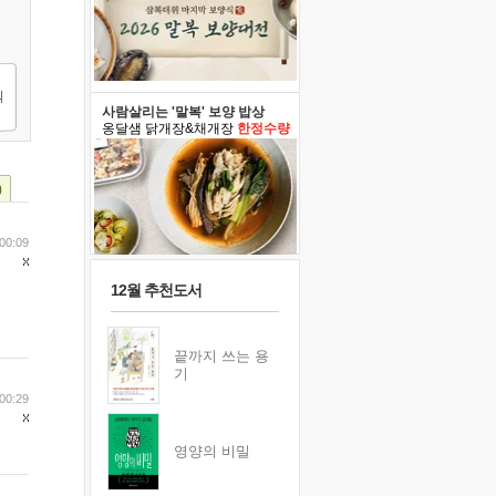
사람살리는 '말복' 보양 밥상
옹달샘 닭개장&채개장
한정수량
)
00:09
12월 추천도서
끝까지 쓰는 용
기
00:29
영양의 비밀