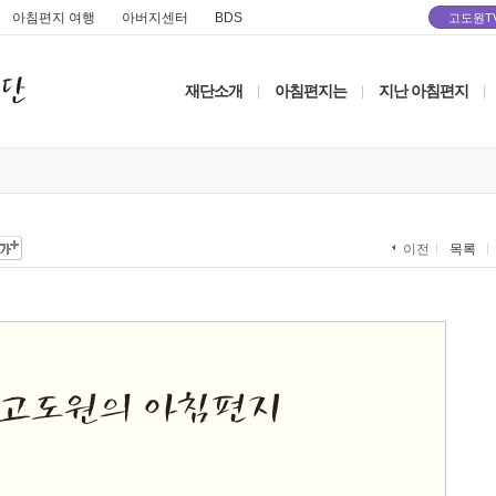
아침편지 여행
아버지센터
BDS
고도원T
재단소개
아침편지는
지난 아침편지
|
|
|
목록
이전