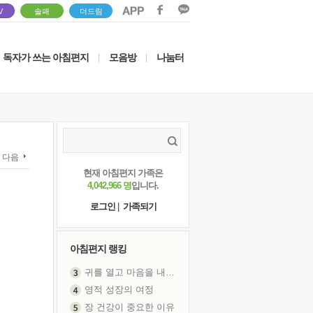
V
솔패
더드림
독자가 쓰는 아침편지
모음방
나눔터
|
|
다음
현재 아침편지 가족은
4,042,966 명
입니다.
로그인
|
가족되기
아침편지 랭킹
귀를 열고 마음을 내어주고
영적 성장의 여정
장 건강이 중요한 이유