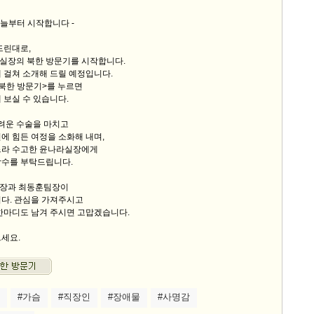
 오늘부터 시작합니다 -
9/
드린대로,
스
실장의 북한 방문기를 시작합니다.
 걸쳐 소개해 드릴 예정입니다.
10
 북한 방문기>를 누르면
 보실 수 있습니다.
크
10
어려운 수술을 마치고
에 힘든 여정을 소화해 내며,
느라 수고한 윤나라실장에게
1
박수를 부탁드립니다.
10
장과 최동훈팀장이
니다. 관심을 가져주시고
한마디도 남겨 주시면 고맙겠습니다.
11
으세요.
크
12
#가슴
#직장인
#장애물
#사명감