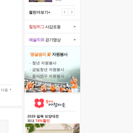
캘린더보기+
힐링허그
사감포옹
>
예술치유
걷기명상
>
'옹달샘의 꽃'
자원봉사
· 청년 자원봉사
· 금빛청년 자원봉사
· 음식연구 자원봉사
다음
2026 말복 보양대전
최대
74%할인