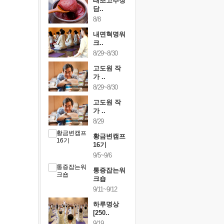
행복한가족
태초고추장
행복한가
여행
담..
여행
24~9/26
8/8
9/24~9/26
건강명상법
내면혁명워
건강명상
..
크..
스..
/9~10/10
8/29~8/30
10/9~10/10
내면혁명워
고도원 작
내면혁명
..
가 ..
크..
/17~10/18
8/29~8/30
10/17~10/18
황금변캠프
고도원 작
황금변캠
7기
가 ..
17기
/30~10/31
8/29
10/30~10/31
통증잡는워
황금변캠프
통증잡는
크숍
16기
크숍
/7~11/8
9/5~9/6
11/7~11/8
내면혁명워
통증잡는워
내면혁명
..
크숍
크..
/12~12/13
9/11~9/12
12/12~12/13
하루명상
[250..
9/19