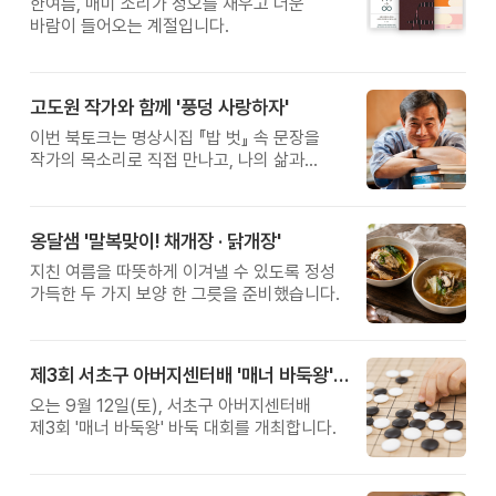
한여름, 매미 소리가 정오를 채우고 더운
바람이 들어오는 계절입니다.
고도원 작가와 함께 '풍덩 사랑하자'
이번 북토크는 명상시집 『밥 벗』 속 문장을
작가의 목소리로 직접 만나고, 나의 삶과
관계를 잠시 돌아보는 시간입니다.
옹달샘 '말복맞이! 채개장 · 닭개장'
지친 여름을 따뜻하게 이겨낼 수 있도록 정성
가득한 두 가지 보양 한 그릇을 준비했습니다.
제3회 서초구 아버지센터배 '매너 바둑왕' 대회
오는 9월 12일(토), 서초구 아버지센터배
제3회 '매너 바둑왕' 바둑 대회를 개최합니다.