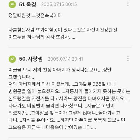
옥경
51.
2005.07.15 00:15
정말빠쁜것 그것은축복이다
나를찾는사람 또가야할곳이 있다는것은 자신이건강한것
이모두를 하나님께 감사 또감사......
사랑샘
50.
2005.07.14 20:41
이글을 보니 저의 친정 아버지가 생각나는군요....정말
그랬습니다...
저의 아버지께서 의사 이셨는데....그야말로 365일 내내
병원문을 열어 놓으셨지요.....자동차가 들어가지 못하는 못하는
논두렁길을 자전거를 타고서라도 왕진을 다녀오시곤 했지요.....
자다가도 비상벨이 울리면 나가셨으니....지금은 고인이
되셨지만....그야말로 찾는이가 그렇게 많더니..돌아가시고
나니....자식들 뿐이네요.....하지만 아픈이를 묵묵히 돌보시던
그모습은 지금도 내마음속에 남아있습니다....